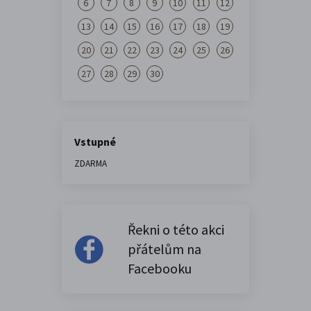
6
7
8
9
10
11
12
13
14
15
16
17
18
19
20
21
22
23
24
25
26
27
28
29
30
Vstupné
ZDARMA
Řekni o této akci
přátelům na
Facebooku