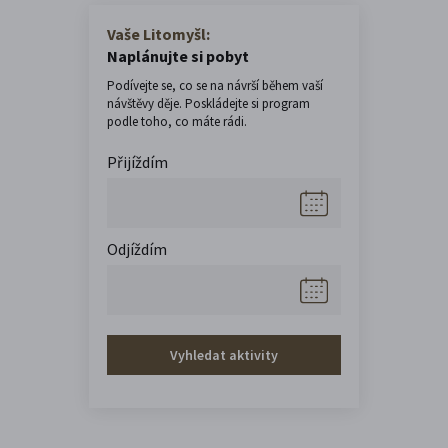
Vaše Litomyšl:
Naplánujte si pobyt
Podívejte se, co se na návrší během vaší
návštěvy děje. Poskládejte si program
podle toho, co máte rádi.
Přijíždím
Odjíždím
Vyhledat aktivity