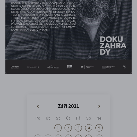
Září 2021
«
»
Po
Út
St
Čt
Pá
So
Ne
1
2
3
4
5