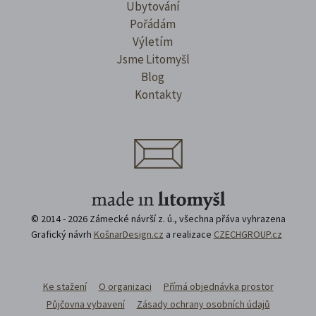
Ubytování
Pořádám
Výletím
Jsme Litomyšl
Blog
Kontakty
© 2014 - 2026 Zámecké návrší z. ú., všechna přáva vyhrazena
Grafický návrh
KošnarDesign.cz
a realizace
CZECHGROUP.cz
Ke stažení
O organizaci
Přímá objednávka prostor
Půjčovna vybavení
Zásady ochrany osobních údajů