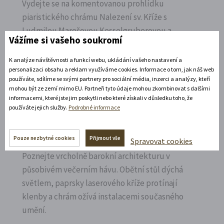
Vydejte se na komentovanou prohlídku
piaristického chrámu Nalezení sv.
Kříže s
Ludmilou Marešovou Kesselgruberovou a
Vážíme si vašeho soukromí
poznejte jeho interiéry i bohatou sochařskou
výzdobu z trochu jiné perspektivy.
K analýze návštěvnosti a funkcí webu, ukládání vašeho nastavení a
personalizaci obsahu a reklam využíváme cookies. Informace o tom, jak náš web
Rozbalte si další akce
používáte, sdílíme se svými partnery pro sociální média, inzerci a analýzy, kteří
mohou být ze zemí mimo EU. Partneři tyto údaje mohou zkombinovat s dalšími
informacemi, které jste jim poskytli nebo které získali v důsledku toho, že
7. 8. 2026
používáte jejich služby.
Podrobné informace
Noční prohlídka piaristického chrámu
Pouze nezbytné cookies
Přijmout vše
Spravovat cookies
Poznejte vrcholně barokní architekturu v
působivém večerním hávu. Obětní stůl dýchá
světlem, paprsky laserového kříže protínají
klenby a chrám ožívá instalacemi současného
umění.