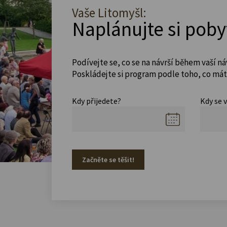
Vaše Litomyšl:
Naplánujte si poby
Podívejte se, co se na návrší během vaší ná
Poskládejte si program podle toho, co máte
Kdy přijedete?
Kdy se 
Začněte se těšit!