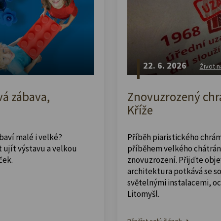
22. 6. 2026
Život n
vá zábava,
Znovuzrozený chrá
Kříže
abaví malé i velké?
Příběh piaristického chrám
 ujít výstavu a velkou
příběhem velkého chátrán
ček.
znovuzrození. Přijďte obje
architektura potkává se 
světelnými instalacemi, o
Litomyšl.
Přečíst celý článek