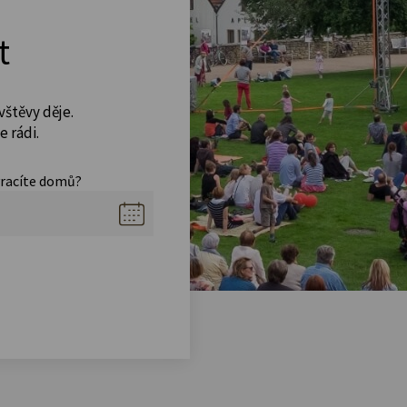
t
vštěvy děje.
 rádi.
vracíte domů?