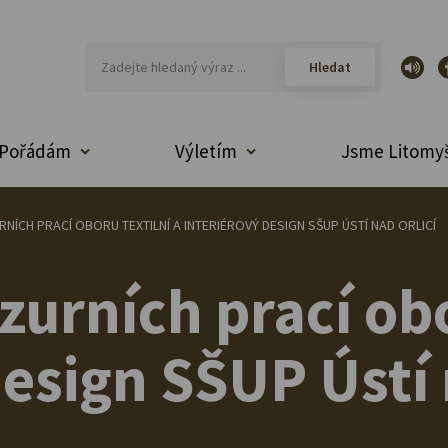
Pořádám
Výletím
Jsme Litomyš
NÍCH PRACÍ OBORU TEXTILNÍ A INTERIÉROVÝ DESIGN SŠUP ÚSTÍ NAD ORLICÍ
zurních prací obo
design SŠUP Ústí 