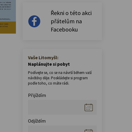
Řekni o této akci
přátelům na
Facebooku
Vaše Litomyšl:
Naplánujte si pobyt
Podívejte se, co se na návrší během vaší
návštěvy děje. Poskládejte si program
podle toho, co máte rádi.
Přijíždím
Odjíždím