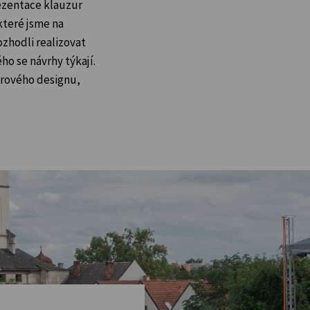
ezentace klauzur
které jsme na
ozhodli realizovat
ho se návrhy týkají.
érového designu,