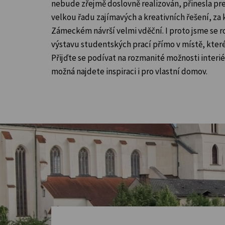
nebude zřejmě doslovně realizován, přinesla pr
velkou řadu zajímavých a kreativních řešení, za 
Zámeckém návrší velmi vděční. I proto jsme se r
výstavu studentských prací přímo v místě, které
Přijďte se podívat na rozmanité možnosti interi
možná najdete inspiraci i pro vlastní domov.