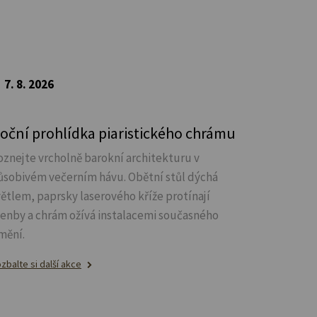
7. 8. 2026
oční prohlídka piaristického chrámu
oznejte vrcholně barokní architekturu v
ůsobivém večerním hávu. Obětní stůl dýchá
větlem, paprsky laserového kříže protínají
lenby a chrám ožívá instalacemi současného
mění.
zbalte si další akce