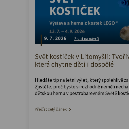
9. 7. 2026
Život na návrší
Svět kostiček v Litomyšli: Tvoři
která chytne děti i dospělé
Hledáte tip na letní výlet, který spolehlivě z
Zjistěte, proč byste si rozhodně neměli nechat
dětskou hernu v pestrobarevném Světě kosti
Přečíst celý článek