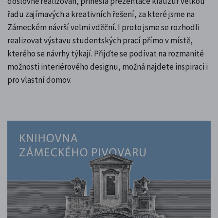
doslovně realizován, přinesla prezentace klauzur velkou
řadu zajímavých a kreativních řešení, za které jsme na
Zámeckém návrší velmi vděční. I proto jsme se rozhodli
realizovat výstavu studentských prací přímo v místě,
kterého se návrhy týkají. Přijďte se podívat na rozmanité
možnosti interiérového designu, možná najdete inspiraci i
pro vlastní domov.