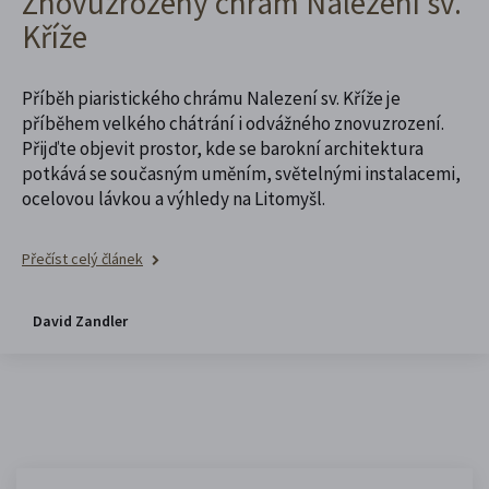
Znovuzrozený chrám Nalezení sv.
Kříže
Příběh piaristického chrámu Nalezení sv. Kříže je
příběhem velkého chátrání i odvážného znovuzrození.
Přijďte objevit prostor, kde se barokní architektura
potkává se současným uměním, světelnými instalacemi,
ocelovou lávkou a výhledy na Litomyšl.
Přečíst celý článek
David Zandler