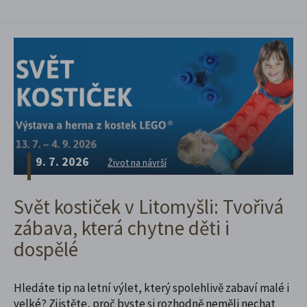
9. 7. 2026
Život na návrší
Svět kostiček v Litomyšli: Tvořivá
zábava, která chytne děti i
dospělé
Hledáte tip na letní výlet, který spolehlivě zabaví malé i
velké? Zjistěte, proč byste si rozhodně neměli nechat