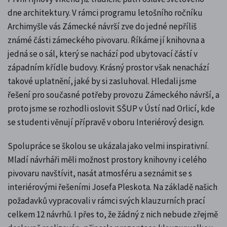
dne architektury. V rámci programu letošního ročníku
Archimyšle vás Zámecké návrší zve do jedné nepříliš
známé části zámeckého pivovaru. Říkáme jí knihovna a
jedná se o sál, který se nachází pod ubytovací částí v
západním křídle budovy. Krásný prostor však nenachází
takové uplatnění, jaké by si zasluhoval. Hledali jsme
řešení pro současné potřeby provozu Zámeckého návrší, a
proto jsme se rozhodli oslovit SŠUP v Ústí nad Orlicí, kde
se studenti věnují přípravě v oboru Interiérový design.
Spolupráce se školou se ukázala jako velmi inspirativní.
Mladí návrháři měli možnost prostory knihovny i celého
pivovaru navštívit, nasát atmosféru a seznámit se s
interiérovými řešeními Josefa Pleskota. Na základě našich
požadavků vypracovali v rámci svých klauzurních prací
celkem 12 návrhů. I přes to, že žádný z nich nebude zřejmě