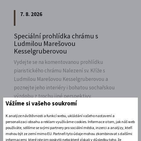
7. 8. 2026
Speciální prohlídka chrámu s
Ludmilou Marešovou
Kesselgruberovou
Vydejte se na komentovanou prohlídku
piaristického chrámu Nalezení sv.
Kříže s
Ludmilou Marešovou Kesselgruberovou a
poznejte jeho interiéry i bohatou sochařskou
výzdobu z trochu jiné perspektivy.
Vážíme si vašeho soukromí
Rozbalte si další akce
K analýze návštěvnosti a funkcí webu, ukládání vašeho nastavení a
personalizaci obsahu a reklam využíváme cookies. Informace o tom, jak náš web
7. 8. 2026
používáte, sdílíme se svými partnery pro sociální média, inzerci a analýzy, kteří
mohou být ze zemí mimo EU. Partneři tyto údaje mohou zkombinovat s dalšími
informacemi, které jste jim poskytli nebo které získali v důsledku toho, že