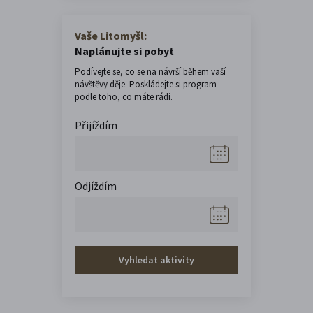
Vaše Litomyšl:
Naplánujte si pobyt
Podívejte se, co se na návrší během vaší
návštěvy děje. Poskládejte si program
podle toho, co máte rádi.
Přijíždím
Odjíždím
Vyhledat aktivity