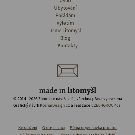
Úvod
Ubytování
Pořádám
Výletím
Jsme Litomyšl
Blog
Kontakty
© 2014 - 2026 Zámecké návrší z. ú., všechna přáva vyhrazena
Grafický návrh
KošnarDesign.cz
a realizace
CZECHGROUP.cz
Ke stažení
O organizaci
Přímá objednávka prostor