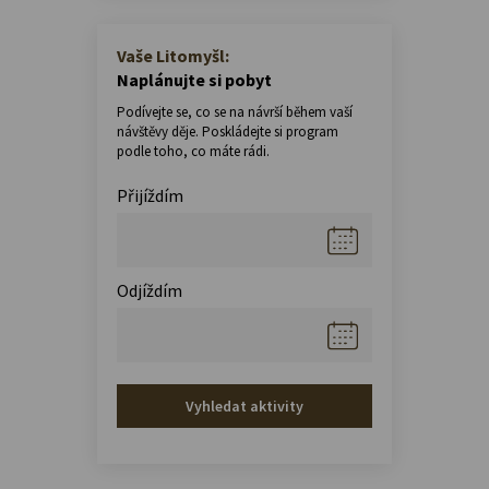
Vaše Litomyšl:
Naplánujte si pobyt
Podívejte se, co se na návrší během vaší
návštěvy děje. Poskládejte si program
podle toho, co máte rádi.
Přijíždím
Odjíždím
Vyhledat aktivity