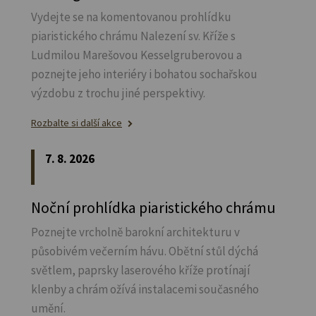
Vydejte se na komentovanou prohlídku
piaristického chrámu Nalezení sv.
Kříže s
Ludmilou Marešovou Kesselgruberovou a
poznejte jeho interiéry i bohatou sochařskou
výzdobu z trochu jiné perspektivy.
Rozbalte si další akce
7. 8. 2026
Noční prohlídka piaristického chrámu
Poznejte vrcholně barokní architekturu v
působivém večerním hávu. Obětní stůl dýchá
světlem, paprsky laserového kříže protínají
klenby a chrám ožívá instalacemi současného
umění.