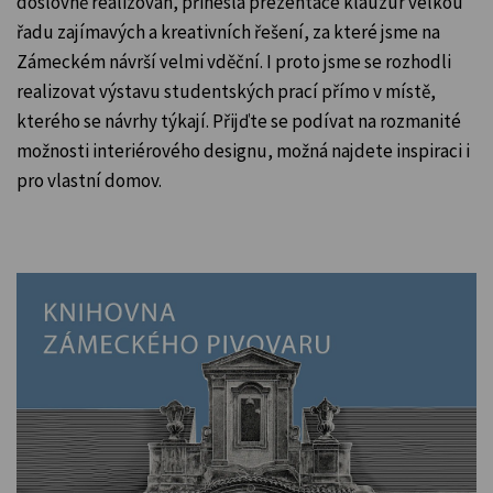
doslovně realizován, přinesla prezentace klauzur velkou
řadu zajímavých a kreativních řešení, za které jsme na
Zámeckém návrší velmi vděční. I proto jsme se rozhodli
realizovat výstavu studentských prací přímo v místě,
kterého se návrhy týkají. Přijďte se podívat na rozmanité
možnosti interiérového designu, možná najdete inspiraci i
pro vlastní domov.