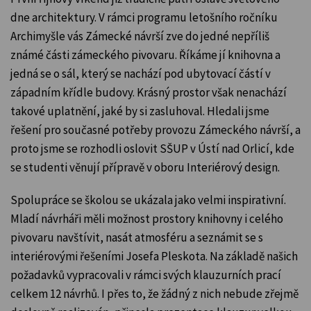
dne architektury. V rámci programu letošního ročníku
Archimyšle vás Zámecké návrší zve do jedné nepříliš
známé části zámeckého pivovaru. Říkáme jí knihovna a
jedná se o sál, který se nachází pod ubytovací částí v
západním křídle budovy. Krásný prostor však nenachází
takové uplatnění, jaké by si zasluhoval. Hledali jsme
řešení pro současné potřeby provozu Zámeckého návrší, a
proto jsme se rozhodli oslovit SŠUP v Ústí nad Orlicí, kde
se studenti věnují přípravě v oboru Interiérový design.
Spolupráce se školou se ukázala jako velmi inspirativní.
Mladí návrháři měli možnost prostory knihovny i celého
pivovaru navštívit, nasát atmosféru a seznámit se s
interiérovými řešeními Josefa Pleskota. Na základě našich
požadavků vypracovali v rámci svých klauzurních prací
celkem 12 návrhů. I přes to, že žádný z nich nebude zřejmě