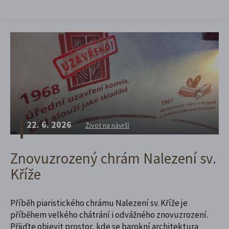
22. 6. 2026
Život na návrší
Znovuzrozený chrám Nalezení sv.
Kříže
Příběh piaristického chrámu Nalezení sv. Kříže je
příběhem velkého chátrání i odvážného znovuzrození.
Přijďte objevit prostor, kde se barokní architektura