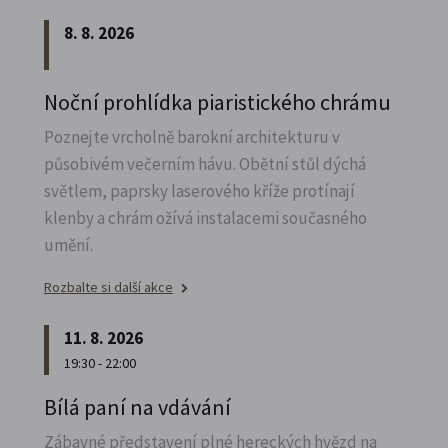
8. 8. 2026
Noční prohlídka piaristického chrámu
Poznejte vrcholně barokní architekturu v
působivém večerním hávu. Obětní stůl dýchá
světlem, paprsky laserového kříže protínají
klenby a chrám ožívá instalacemi současného
umění.
Rozbalte si další akce
11. 8. 2026
19:30 - 22:00
Bílá paní na vdávání
Zábavné představení plné hereckých hvězd na