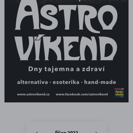
Říjen 2022
«
»