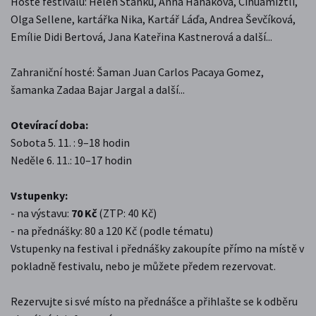
Hosté festivalu: Helen Stanku, Anna Hanáková, Cihuamiztli,
Olga Sellene, kartářka Nika, Kartář Láďa, Andrea Ševčíková,
Emílie Didi Bertová, Jana Kateřina Kastnerová a další...
Zahraniční hosté: Šaman Juan Carlos Pacaya Gomez,
šamanka Zadaa Bajar Jargal a další...
Otevírací doba:
Sobota 5. 11. : 9–18 hodin
Neděle 6. 11.: 10–17 hodin
Vstupenky:
- na výstavu:
70 Kč
(ZTP: 40 Kč)
- na přednášky: 80 a 120 Kč (podle tématu)
Vstupenky na festival i přednášky zakoupíte přímo na místě v
pokladně festivalu, nebo je můžete předem rezervovat.
Rezervujte si své místo na přednášce a přihlašte se k odběru