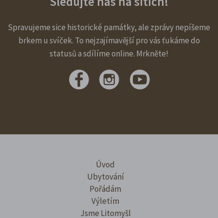
Sledujte nás na sítích!
Spravujeme sice historické památky, ale zprávy nepíšeme
brkem u svíček. To nejzajímavější pro vás ťukáme do
statusů a sdílíme online. Mrkněte!
Úvod
Ubytování
Pořádám
Výletím
Jsme Litomyšl