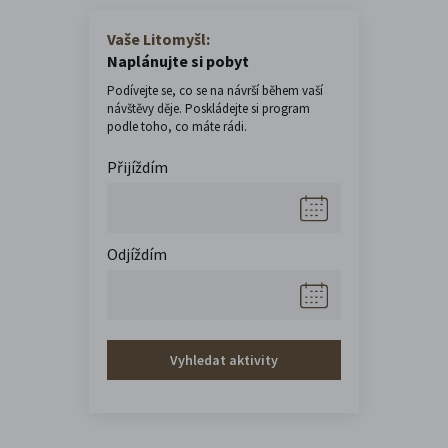
Vaše Litomyšl:
Naplánujte si pobyt
Podívejte se, co se na návrší během vaší
návštěvy děje. Poskládejte si program
podle toho, co máte rádi.
Přijíždím
Odjíždím
Vyhledat aktivity