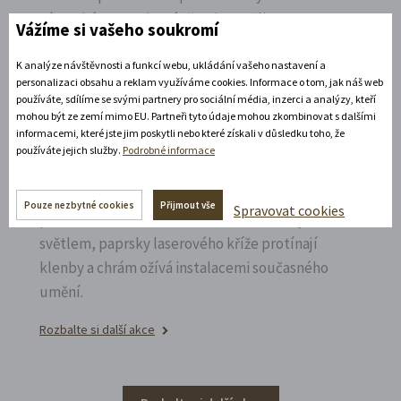
zámecké open-air scéně v Litomyšli.
Vážíme si vašeho soukromí
Rozbalte si další akce
K analýze návštěvnosti a funkcí webu, ukládání vašeho nastavení a
personalizaci obsahu a reklam využíváme cookies. Informace o tom, jak náš web
14. 8. 2026
používáte, sdílíme se svými partnery pro sociální média, inzerci a analýzy, kteří
mohou být ze zemí mimo EU. Partneři tyto údaje mohou zkombinovat s dalšími
informacemi, které jste jim poskytli nebo které získali v důsledku toho, že
používáte jejich služby.
Podrobné informace
Noční prohlídka piaristického chrámu
Poznejte vrcholně barokní architekturu v
Pouze nezbytné cookies
Přijmout vše
Spravovat cookies
působivém večerním hávu. Obětní stůl dýchá
světlem, paprsky laserového kříže protínají
klenby a chrám ožívá instalacemi současného
umění.
Rozbalte si další akce