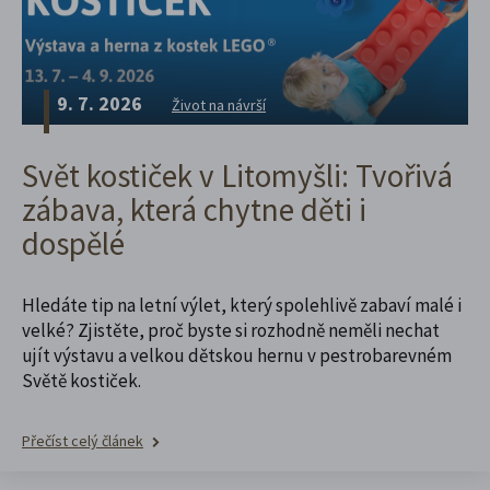
9. 7. 2026
Život na návrší
Svět kostiček v Litomyšli: Tvořivá
zábava, která chytne děti i
dospělé
Hledáte tip na letní výlet, který spolehlivě zabaví malé i
velké? Zjistěte, proč byste si rozhodně neměli nechat
ujít výstavu a velkou dětskou hernu v pestrobarevném
Světě kostiček.
Přečíst celý článek