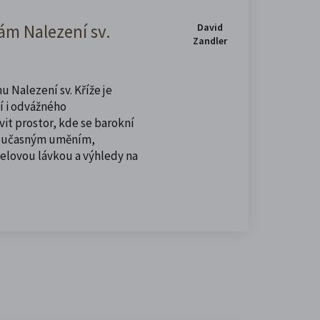
m Nalezení sv.
David
Zandler
u Nalezení sv. Kříže je
í i odvážného
vit prostor, kde se barokní
současným uměním,
celovou lávkou a výhledy na