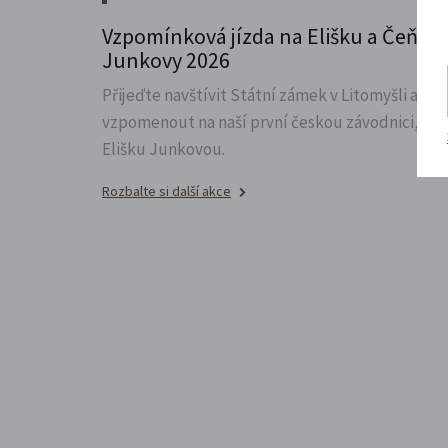
Vzpomínková jízda na Elišku a Čeňka
Junkovy 2026
Přijeďte navštívit Státní zámek v Litomyšli a
vzpomenout na naší první českou závodnici,
Elišku Junkovou.
Rozbalte si další akce