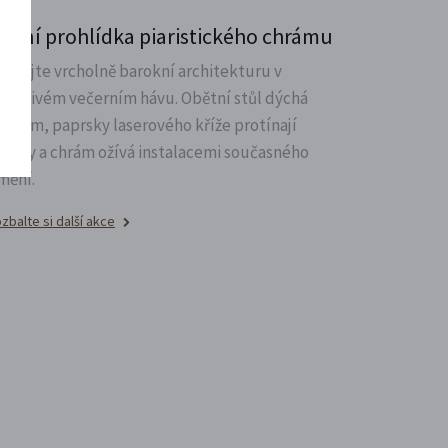
oční prohlídka piaristického chrámu
oznejte vrcholně barokní architekturu v
ůsobivém večerním hávu. Obětní stůl dýchá
větlem, paprsky laserového kříže protínají
lenby a chrám ožívá instalacemi současného
mění.
zbalte si další akce