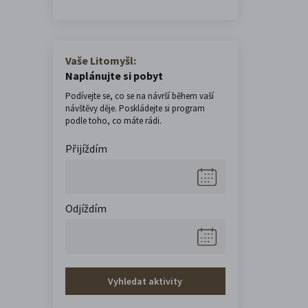
Vaše Litomyšl:
Naplánujte si pobyt
Podívejte se, co se na návrší během vaší
návštěvy děje. Poskládejte si program
podle toho, co máte rádi.
Přijíždím
Odjíždím
Vyhledat aktivity