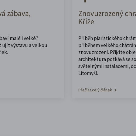
vá zábava,
Znovuzrozený chrá
Kříže
abaví malé i velké?
Příběh piaristického chrám
 ujít výstavu a velkou
příběhem velkého chátrán
ček.
znovuzrození. Přijďte obje
architektura potkává se 
světelnými instalacemi, o
Litomyšl.
Přečíst celý článek