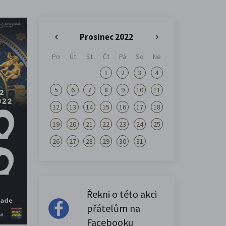
Prosinec 2022
«
»
Po
Út
St
Čt
Pá
So
Ne
1
2
3
4
5
6
7
8
9
10
11
12
13
14
15
16
17
18
19
20
21
22
23
24
25
26
27
28
29
30
31
Řekni o této akci
přátelům na
Facebooku