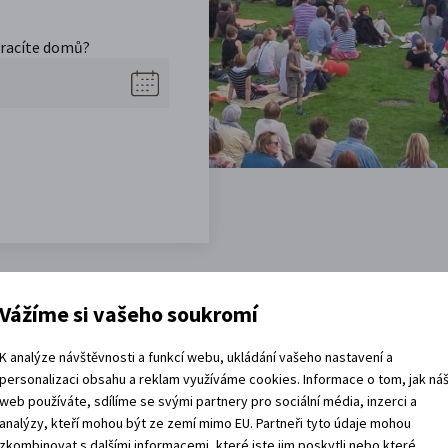
vracíte domů?
Akce, co jsou za rohem
Vážíme si vašeho soukromí
K analýze návštěvnosti a funkcí webu, ukládání vašeho nastavení a
personalizaci obsahu a reklam využíváme cookies. Informace o tom, jak ná
web používáte, sdílíme se svými partnery pro sociální média, inzerci a
7. 8. 2026
analýzy, kteří mohou být ze zemí mimo EU. Partneři tyto údaje mohou
zkombinovat s dalšími informacemi, které jste jim poskytli nebo které