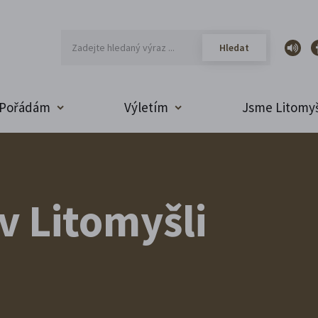
Pořádám
Výletím
Jsme Litomyš
v Litomyšli