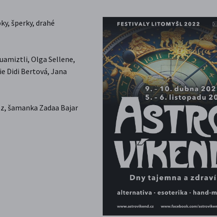
ky, šperky, drahé
uamiztli, Olga Sellene,
ie Didi Bertová, Jana
z, šamanka Zadaa Bajar