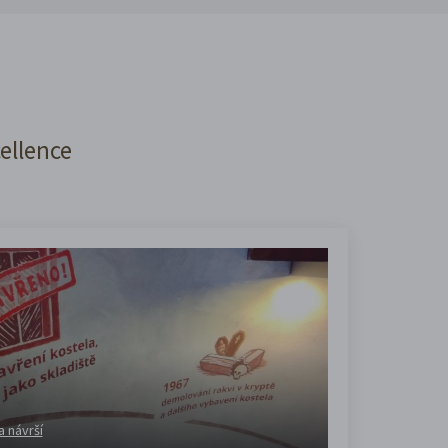
cellence
a návrší