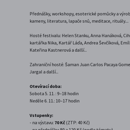
Přednášky, workshopy, esoterické pomůcky a výrob
kameny, literatura, lapače snů, meditace, rituály....
Hosté festivalu: Helen Stanku, Anna Hanáková, Cih
kartářka Nika, Kartář Láďa, Andrea Ševčíková, Emíl
Kateřina Kastnerová a další...
Zahraniční hosté: Šaman Juan Carlos Pacaya Gome
Jargal a další...
Otevírací doba:
Sobota 5. 11. : 9–18 hodin
Neděle 6. 11.: 10–17 hodin
Vstupenky:
- na výstavu:
70 Kč
(ZTP: 40 Kč)
- na přednášky: 80 a 120 Kč (podle tématu)