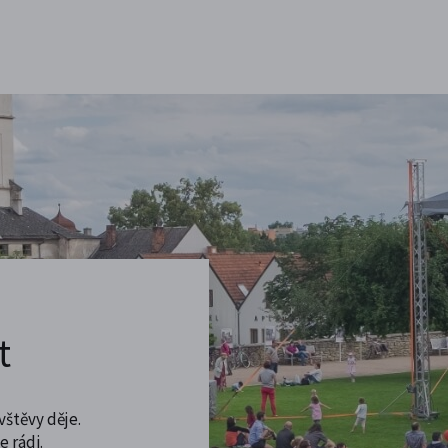
t
vštěvy děje.
 rádi.