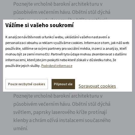
Poznejte vrcholně barokní architekturu v
působivém večerním hávu. Obětní stůl dýchá
světlem, paprsky laserového kříže protínají
Vážíme si vašeho soukromí
klenby a chrám ožívá instalacemi současného
umění.
K analýze návštěvnosti a funkcí webu, ukládání vašeho nastavení a
personalizaci obsahu a reklam využíváme cookies. Informace o tom, jak náš web
používáte, sdílíme se svými partnery pro sociální média, inzerci a analýzy, kteří
Rozbalte si další akce
mohou být ze zemí mimo EU. Partneři tyto údaje mohou zkombinovat s dalšími
informacemi, které jste jim poskytli nebo které získali v důsledku toho, že
8. 8. 2026
používáte jejich služby.
Podrobné informace
Noční prohlídka piaristického chrámu
Pouze nezbytné cookies
Přijmout vše
Spravovat cookies
Poznejte vrcholně barokní architekturu v
působivém večerním hávu. Obětní stůl dýchá
světlem, paprsky laserového kříže protínají
klenby a chrám ožívá instalacemi současného
umění.