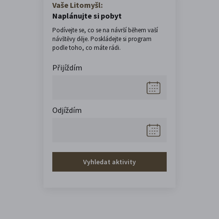
Vaše Litomyšl:
Naplánujte si pobyt
Podívejte se, co se na návrší během vaší
návštěvy děje. Poskládejte si program
podle toho, co máte rádi.
Přijíždím
Odjíždím
Vyhledat aktivity