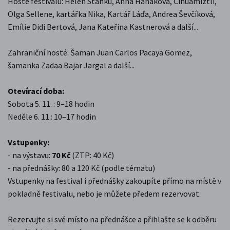
Hosté festivalu: Helen Stanku, Anna Hanáková, Cihuamiztli,
Olga Sellene, kartářka Nika, Kartář Láďa, Andrea Ševčíková,
Emílie Didi Bertová, Jana Kateřina Kastnerová a další...
Zahraniční hosté: Šaman Juan Carlos Pacaya Gomez,
šamanka Zadaa Bajar Jargal a další...
Otevírací doba:
Sobota 5. 11. : 9–18 hodin
Neděle 6. 11.: 10–17 hodin
Vstupenky:
- na výstavu:
70 Kč
(ZTP: 40 Kč)
- na přednášky: 80 a 120 Kč (podle tématu)
Vstupenky na festival i přednášky zakoupíte přímo na místě v
pokladně festivalu, nebo je můžete předem rezervovat.
Rezervujte si své místo na přednášce a přihlašte se k odběru