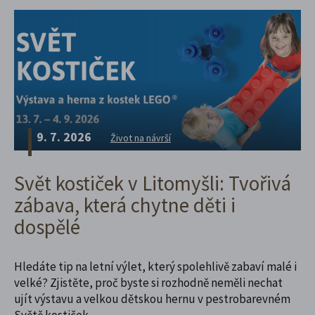
9. 7. 2026
Život na návrší
Svět kostiček v Litomyšli: Tvořivá
zábava, která chytne děti i
dospělé
Hledáte tip na letní výlet, který spolehlivě zabaví malé i
velké? Zjistěte, proč byste si rozhodně neměli nechat
ujít výstavu a velkou dětskou hernu v pestrobarevném
Světě kostiček.