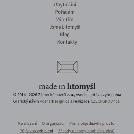
Ubytování
Pořádám
Výletím
Jsme Litomyšl
Blog
Kontakty
© 2014 - 2026 Zámecké návrší z. ú., všechna přáva vyhrazena
Grafický návrh
KošnarDesign.cz
a realizace
CZECHGROUP.cz
Ke stažení
O organizaci
Přímá objednávka prostor
Půjčovna vybavení
Zásady ochrany osobních údajů