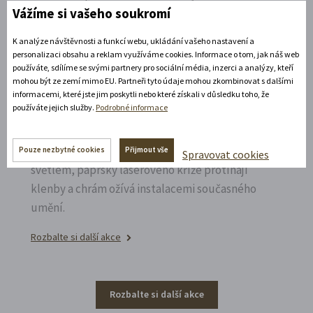
Vážíme si vašeho soukromí
Rozbalte si další akce
K analýze návštěvnosti a funkcí webu, ukládání vašeho nastavení a
personalizaci obsahu a reklam využíváme cookies. Informace o tom, jak náš web
14. 8. 2026
používáte, sdílíme se svými partnery pro sociální média, inzerci a analýzy, kteří
mohou být ze zemí mimo EU. Partneři tyto údaje mohou zkombinovat s dalšími
informacemi, které jste jim poskytli nebo které získali v důsledku toho, že
Noční prohlídka piaristického chrámu
používáte jejich služby.
Podrobné informace
Poznejte vrcholně barokní architekturu v
působivém večerním hávu. Obětní stůl dýchá
Pouze nezbytné cookies
Přijmout vše
Spravovat cookies
světlem, paprsky laserového kříže protínají
klenby a chrám ožívá instalacemi současného
umění.
Rozbalte si další akce
Rozbalte si další akce