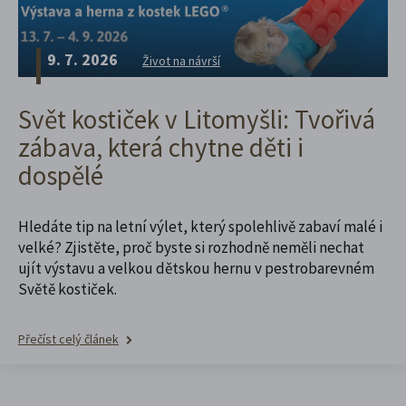
9. 7. 2026
Život na návrší
Svět kostiček v Litomyšli: Tvořivá
zábava, která chytne děti i
dospělé
Hledáte tip na letní výlet, který spolehlivě zabaví malé i
velké? Zjistěte, proč byste si rozhodně neměli nechat
ujít výstavu a velkou dětskou hernu v pestrobarevném
Světě kostiček.
Přečíst celý článek