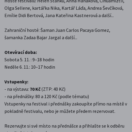
Hosté festivalu: Helen Stanku, Anna Hanáková, Cihuamiztli,
Olga Sellene, kartářka Nika, Kartář Láďa, Andrea Ševčíková,
Emílie Didi Bertová, Jana Kateřina Kastnerová a další...
Zahraniční hosté: Šaman Juan Carlos Pacaya Gomez,
šamanka Zadaa Bajar Jargal a další...
Otevírací doba:
Sobota 5. 11. : 9–18 hodin
Neděle 6. 11.: 10–17 hodin
Vstupenky:
- na výstavu:
70 Kč
(ZTP: 40 Kč)
- na přednášky: 80 a 120 Kč (podle tématu)
Vstupenky na festival i přednášky zakoupíte přímo na místě v
pokladně festivalu, nebo je můžete předem rezervovat.
Rezervujte si své místo na přednášce a přihlašte se k odběru