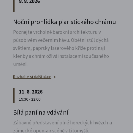
8. 8. 2026
Noční prohlídka piaristického chrámu
Poznejte vrcholně barokní architekturu v
působivém večerním hávu. Obětní stůl dýchá
světlem, paprsky laserového kříže protínají
klenby a chrám ožívá instalacemi současného
umění.
Rozbalte si další akce
11. 8. 2026
19:30 - 22:00
Bílá paní na vdávání
Zábavné představení plné hereckých hvězd na
zámecké open-air scéně v Litomyšli.