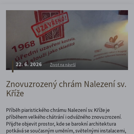
22. 6. 2026
Život na návrší
Znovuzrozený chrám Nalezení sv.
Kříže
Příběh piaristického chrámu Nalezení sv. Kříže je
příběhem velkého chátrání i odvážného znovuzrození.
Přijďte objevit prostor, kde se barokní architektura
potkává se současným uměním, světelnými instalacemi,