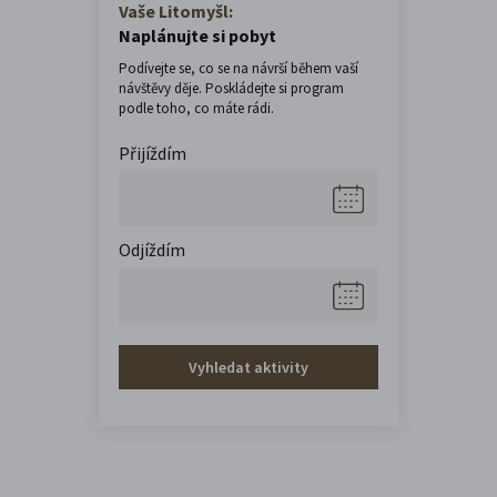
Vaše Litomyšl:
Naplánujte si pobyt
Podívejte se, co se na návrší během vaší
návštěvy děje. Poskládejte si program
podle toho, co máte rádi.
Přijíždím
Odjíždím
Vyhledat aktivity