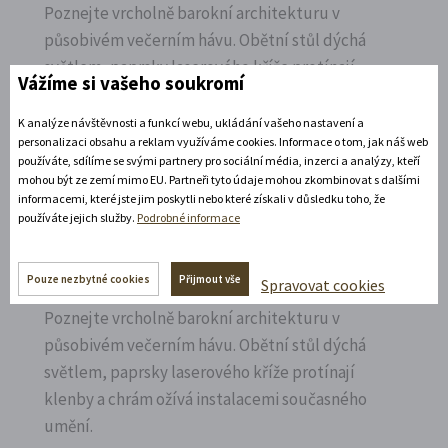
Poznejte vrcholně barokní architekturu v
působivém večerním hávu. Obětní stůl dýchá
světlem, paprsky laserového kříže protínají
Vážíme si vašeho soukromí
klenby a chrám ožívá instalacemi současného
umění.
K analýze návštěvnosti a funkcí webu, ukládání vašeho nastavení a
personalizaci obsahu a reklam využíváme cookies. Informace o tom, jak náš web
používáte, sdílíme se svými partnery pro sociální média, inzerci a analýzy, kteří
Rozbalte si další akce
mohou být ze zemí mimo EU. Partneři tyto údaje mohou zkombinovat s dalšími
informacemi, které jste jim poskytli nebo které získali v důsledku toho, že
8. 8. 2026
používáte jejich služby.
Podrobné informace
Noční prohlídka piaristického chrámu
Pouze nezbytné cookies
Přijmout vše
Spravovat cookies
Poznejte vrcholně barokní architekturu v
působivém večerním hávu. Obětní stůl dýchá
světlem, paprsky laserového kříže protínají
klenby a chrám ožívá instalacemi současného
umění.