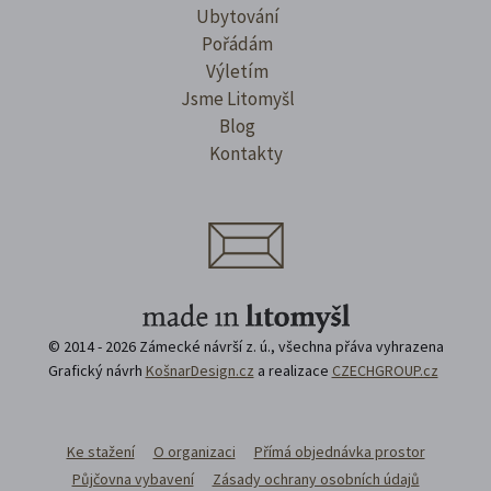
Ubytování
Pořádám
Výletím
Jsme Litomyšl
Blog
Kontakty
© 2014 - 2026 Zámecké návrší z. ú., všechna přáva vyhrazena
Grafický návrh
KošnarDesign.cz
a realizace
CZECHGROUP.cz
Ke stažení
O organizaci
Přímá objednávka prostor
Půjčovna vybavení
Zásady ochrany osobních údajů