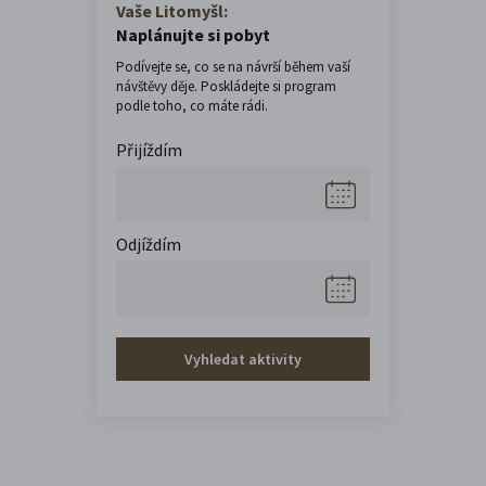
Vaše Litomyšl:
Naplánujte si pobyt
Podívejte se, co se na návrší během vaší
návštěvy děje. Poskládejte si program
podle toho, co máte rádi.
Přijíždím
Odjíždím
Vyhledat aktivity