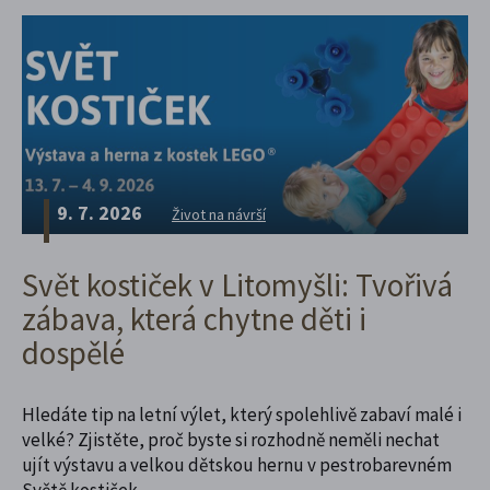
9. 7. 2026
Život na návrší
Svět kostiček v Litomyšli: Tvořivá
zábava, která chytne děti i
dospělé
Hledáte tip na letní výlet, který spolehlivě zabaví malé i
velké? Zjistěte, proč byste si rozhodně neměli nechat
ujít výstavu a velkou dětskou hernu v pestrobarevném
Světě kostiček.