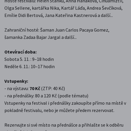
Hosté festivalu: Helen Stanku, Anna Hanáková, Cihuamiztli,
Olga Sellene, kartářka Nika, Kartář Láďa, Andrea Ševčíková,
Emílie Didi Bertová, Jana Kateřina Kastnerová a další...
Zahraniční hosté: Šaman Juan Carlos Pacaya Gomez,
šamanka Zadaa Bajar Jargal a další...
Otevírací doba:
Sobota 5. 11. : 9–18 hodin
Neděle 6. 11.: 10–17 hodin
Vstupenky:
- na výstavu:
70 Kč
(ZTP: 40 Kč)
- na přednášky: 80 a 120 Kč (podle tématu)
Vstupenky na festival i přednášky zakoupíte přímo na místě v
pokladně festivalu, nebo je můžete předem rezervovat.
Rezervujte si své místo na přednášce a přihlašte se k odběru