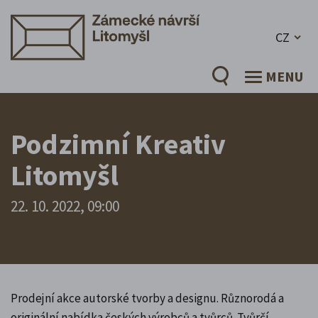
CZ
MENU
Podzimní Kreativ
Litomyšl
22. 10. 2022, 09:00
Prodejní akce autorské tvorby a designu. Různorodá a
originální nabídka českých výrobců a tvůrců. Tvůrčí