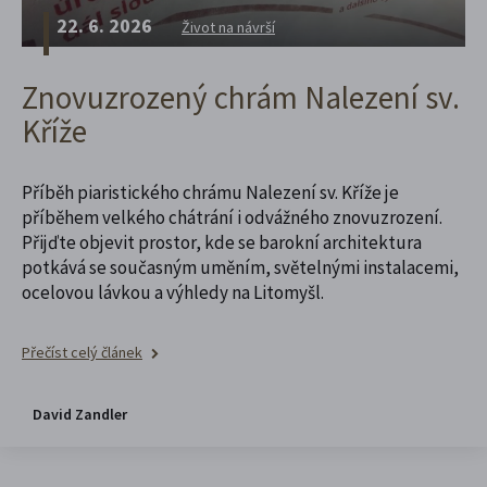
22. 6. 2026
Život na návrší
Znovuzrozený chrám Nalezení sv.
Kříže
Příběh piaristického chrámu Nalezení sv. Kříže je
příběhem velkého chátrání i odvážného znovuzrození.
Přijďte objevit prostor, kde se barokní architektura
potkává se současným uměním, světelnými instalacemi,
ocelovou lávkou a výhledy na Litomyšl.
Přečíst celý článek
David Zandler