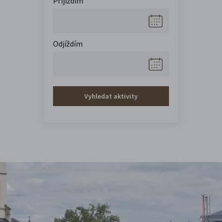
Přijíždím
Odjíždím
Vyhledat aktivity