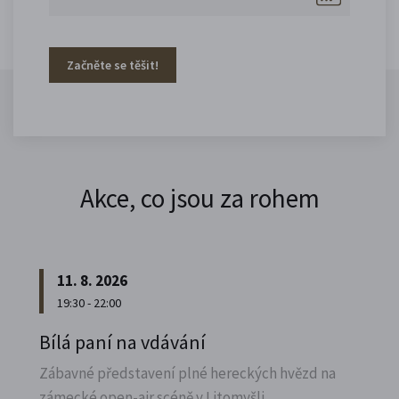
Začněte se těšit!
Akce, co jsou za rohem
11. 8. 2026
19:30 - 22:00
Bílá paní na vdávání
Zábavné představení plné hereckých hvězd na
zámecké open-air scéně v Litomyšli.