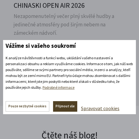
CHINASKI OPEN AIR 2026
Nezapomenutelný večer plný skvělé hudby a
jedinečné atmosféry pod širým nebem na
zámeckém nádvoří.
Vážíme si vašeho soukromí
Rozbalte si další akce
K analýze návštěvnosti a funkcí webu, ukládání vašeho nastavení a
personalizaci obsahu a reklam využíváme cookies. Informace o tom, jak náš web
používáte, sdílíme se svými partnery pro sociální média, inzerci a analýzy, kteří
Rozbalte si další akce
mohou být ze zemí mimo EU. Partneři tyto údaje mohou zkombinovat s dalšími
informacemi, které jste jim poskytli nebo které získali v důsledku toho, že
používáte jejich služby.
Podrobné informace
Pouze nezbytné cookies
Přijmout vše
Spravovat cookies
Čtěte náš blog!