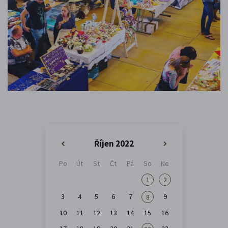
Říjen 2022
«
»
Po
Út
St
Čt
Pá
So
Ne
1
2
3
4
5
6
7
9
8
10
11
12
13
14
15
16