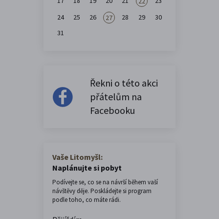
17
18
19
20
21
23
22
24
25
26
28
29
30
27
31
Řekni o této akci
přátelům na
Facebooku
Vaše Litomyšl:
Naplánujte si pobyt
Podívejte se, co se na návrší během vaší
návštěvy děje. Poskládejte si program
podle toho, co máte rádi.