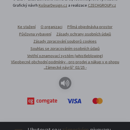
Grafický návrh
KošnarDesign.cz
a realizace
CZECHGROUP.cz
Ke stažení
O organizaci
Přímá objednávka prostor
Půjčovna vybavení
Zásady ochrany osobních údajů
Zásady zpracování souborů cookies
Souhlas se zpracováním osobních údajů
Vnitřní oznamovací systém (whistleblowing)
Všeobecné obchodní podmínky - pro prodej a nákup v e-shopu
„Zámecké návrší“ 02/25 -
Ubytovat se v
zámeckém
pivovaru