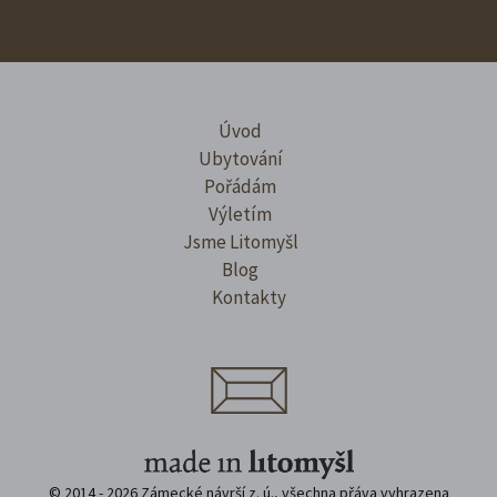
Úvod
Ubytování
Pořádám
Výletím
Jsme Litomyšl
Blog
Kontakty
© 2014 - 2026 Zámecké návrší z. ú., všechna přáva vyhrazena