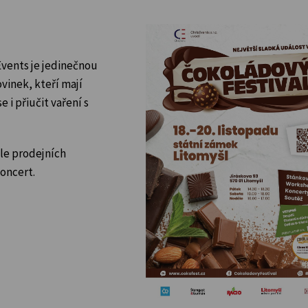
vents je jedinečnou
vinek, kteří mají
 i přiučit vaření s
le prodejních
koncert.