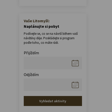
Vaše Litomyšl:
Naplánujte si pobyt
Podívejte se, co se na návrší během vaší
návštěvy děje. Poskládejte si program
podle toho, co máte rádi.
Přijíždím
Odjíždím
Vyhledat aktivity