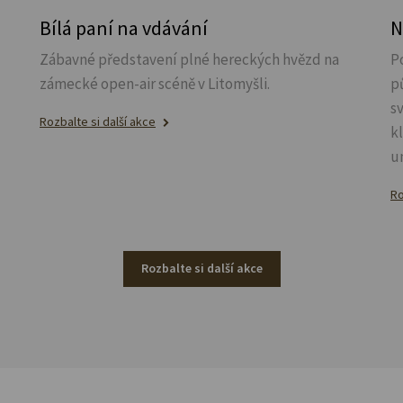
u
Bílá paní na vdávání
N
Zábavné představení plné hereckých hvězd na
P
zámecké open-air scéně v Litomyšli.
p
s
Rozbalte si další akce
k
u
Ro
Rozbalte si další akce