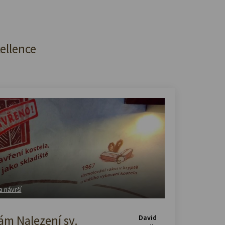
cellence
a návrší
m Nalezení sv.
David