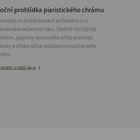
oční prohlídka piaristického chrámu
oznejte vrcholně barokní architekturu v
ůsobivém večerním hávu. Obětní stůl dýchá
větlem, paprsky laserového kříže protínají
lenby a chrám ožívá instalacemi současného
mění.
zbalte si další akce