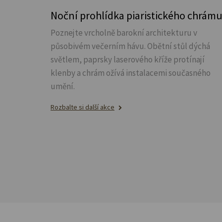
Noční prohlídka piaristického chrám
Poznejte vrcholně barokní architekturu v
působivém večerním hávu. Obětní stůl dýchá
světlem, paprsky laserového kříže protínají
klenby a chrám ožívá instalacemi současného
umění.
Rozbalte si další akce