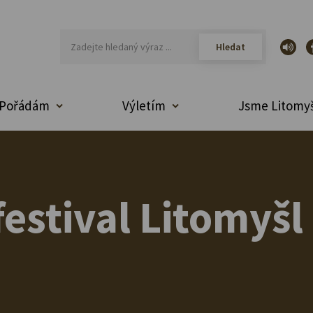
Pořádám
Výletím
Jsme Litomyš
estival Litomyšl