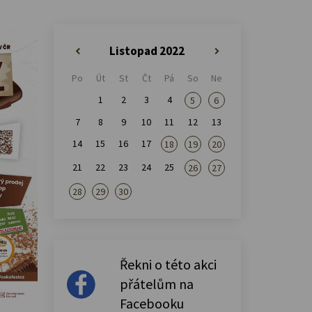
Listopad 2022
«
»
Po
Út
St
Čt
Pá
So
Ne
1
2
3
4
5
6
7
8
9
10
11
12
13
14
15
16
17
18
19
20
21
22
23
24
25
26
27
28
29
30
Řekni o této akci
přátelům na
Facebooku