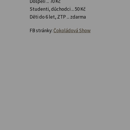
Dospělí ... 70 Kč
Studenti, důchodci ... 50 Kč
Děti do 6 let, ZTP ... zdarma
FB stránky:
Čokoládová Show