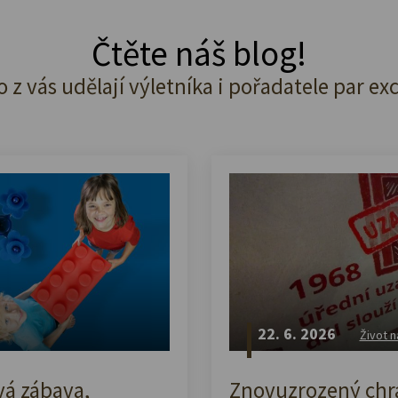
Čtěte náš blog!
o z vás udělají výletníka i pořadatele par ex
22. 6. 2026
Život n
vá zábava,
Znovuzrozený chrá