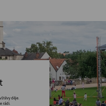
t
vštěvy děje.
 rádi.