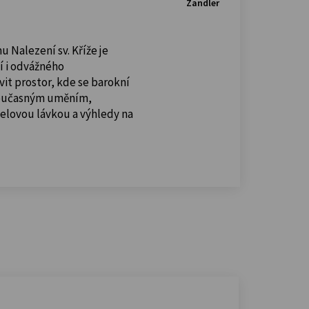
Zandler
u Nalezení sv. Kříže je
í i odvážného
vit prostor, kde se barokní
současným uměním,
celovou lávkou a výhledy na