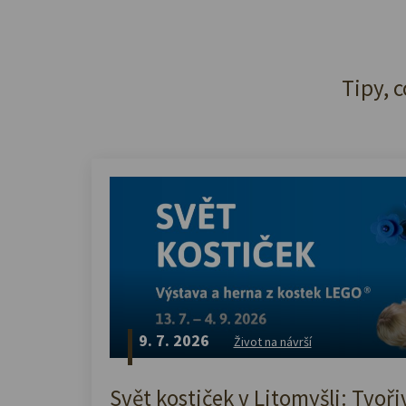
Tipy, c
9. 7. 2026
Život na návrší
Svět kostiček v Litomyšli: Tvoři