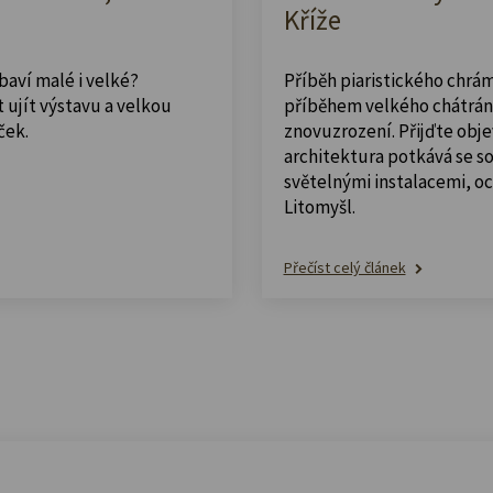
Kříže
abaví malé i velké?
Příběh piaristického chrám
 ujít výstavu a velkou
příběhem velkého chátrán
ček.
znovuzrození. Přijďte obje
architektura potkává se 
světelnými instalacemi, o
Litomyšl.
Přečíst celý článek