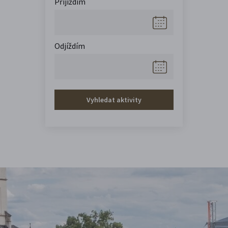
Přijíždím
Odjíždím
Vyhledat aktivity