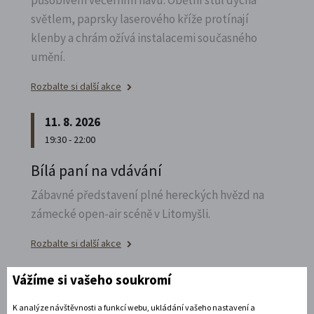
působivém večerním hávu. Obětní stůl dýchá
světlem, paprsky laserového kříže protínají
klenby a chrám ožívá instalacemi současného
umění.
Rozbalte si další akce
11. 8. 2026
19:30 - 22:00
Bílá paní na vdávání
Zábavné představení plné hereckých hvězd na
zámecké open-air scéně v Litomyšli.
Rozbalte si další akce
Vážíme si vašeho soukromí
14. 8. 2026
K analýze návštěvnosti a funkcí webu, ukládání vašeho nastavení a