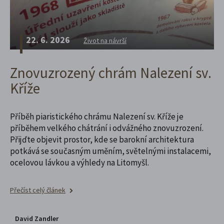
22. 6. 2026
Život na návrší
Znovuzrozený chrám Nalezení sv.
Kříže
Příběh piaristického chrámu Nalezení sv. Kříže je
příběhem velkého chátrání i odvážného znovuzrození.
Přijďte objevit prostor, kde se barokní architektura
potkává se současným uměním, světelnými instalacemi,
ocelovou lávkou a výhledy na Litomyšl.
Přečíst celý článek
David Zandler