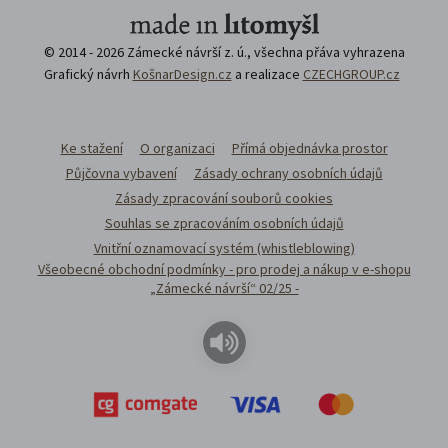
© 2014 - 2026 Zámecké návrší z. ú., všechna přáva vyhrazena
Grafický návrh
KošnarDesign.cz
a realizace
CZECHGROUP.cz
Ke stažení
O organizaci
Přímá objednávka prostor
Půjčovna vybavení
Zásady ochrany osobních údajů
Zásady zpracování souborů cookies
Souhlas se zpracováním osobních údajů
Vnitřní oznamovací systém (whistleblowing)
Všeobecné obchodní podmínky - pro prodej a nákup v e-shopu
„Zámecké návrší“ 02/25 -