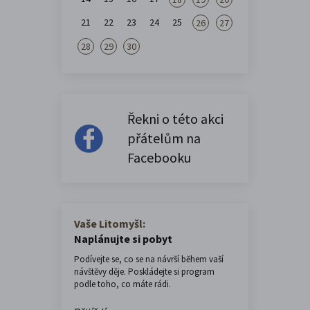
21
22
23
24
25
26
27
28
29
30
Řekni o této akci
přátelům na
Facebooku
Vaše Litomyšl:
Naplánujte si pobyt
Podívejte se, co se na návrší během vaší
návštěvy děje. Poskládejte si program
podle toho, co máte rádi.