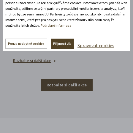
personalizaci obsahu a reklam využíváme cookies. Informace o tom, jak náš web
Noční prohlídka piaristického chrámu
používáte, sdílíme se svými partnery pro sociální média, inzerci a analýzy, kteří
mohou být ze zemí mimo EU. Partneři tyto údaje mohou zkombinovat s dalšími
Poznejte vrcholně barokní architekturu v
informacemi, které jste jim poskytli nebo které získali v důsledku toho, že
působivém večerním hávu. Obětní stůl dýchá
používáte jejich služby.
Podrobné informace
světlem, paprsky laserového kříže protínají
klenby a chrám ožívá instalacemi současného
Pouze nezbytné cookies
Přijmout vše
Spravovat cookies
umění.
Rozbalte si další akce
Rozbalte si další akce