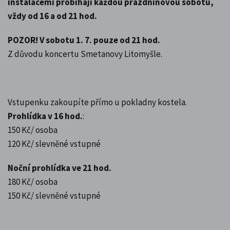
instalacemi probíhají každou prázdninovou sobotu,
vždy od 16 a od 21 hod.
POZOR! V sobotu 1. 7. pouze od 21 hod.
Z důvodu koncertu Smetanovy Litomyšle.
Vstupenku zakoupíte přímo u pokladny kostela.
Prohlídka v 16 hod.
:
150 Kč/ osoba
120 Kč/ slevněné vstupné
Noční prohlídka ve 21 hod.
180 Kč/ osoba
150 Kč/ slevněné vstupné