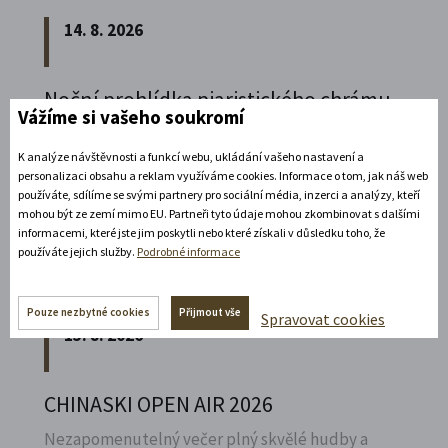
14. 8. 2026
Noční prohlídka piaristického chrámu
Vážíme si vašeho soukromí
Poznejte vrcholně barokní architekturu v
K analýze návštěvnosti a funkcí webu, ukládání vašeho nastavení a
působivém večerním hávu. Obětní stůl dýchá
personalizaci obsahu a reklam využíváme cookies. Informace o tom, jak náš web
světlem, paprsky laserového kříže protínají
používáte, sdílíme se svými partnery pro sociální média, inzerci a analýzy, kteří
klenby a chrám ožívá instalacemi současného
mohou být ze zemí mimo EU. Partneři tyto údaje mohou zkombinovat s dalšími
informacemi, které jste jim poskytli nebo které získali v důsledku toho, že
umění.
používáte jejich služby.
Podrobné informace
Rozbalte si další akce
Pouze nezbytné cookies
Přijmout vše
Spravovat cookies
15. 8. 2026
CHINASKI OPEN AIR 2026
Nezapomenutelný večer plný skvělé hudby a