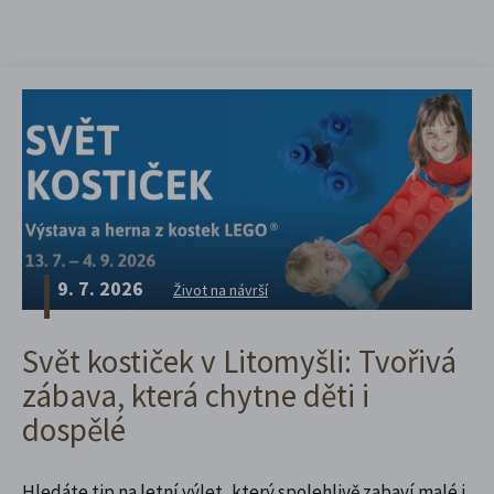
9. 7. 2026
Život na návrší
Svět kostiček v Litomyšli: Tvořivá
zábava, která chytne děti i
dospělé
Hledáte tip na letní výlet, který spolehlivě zabaví malé i