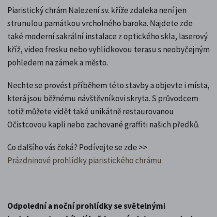
Piaristický chrám Nalezení sv. kříže zdaleka není jen
strunulou památkou vrcholného baroka. Najdete zde
také moderní sakrální instalace z optického skla, laserový
kříž, video fresku nebo vyhlídkovou terasu s neobyčejným
pohledem na zámek a město.
Nechte se provést příběhem této stavby a objevte i místa,
která jsou běžnému návštěvníkovi skryta. S průvodcem
totiž můžete vidět také unikátně restaurovanou
Očistcovou kapli nebo zachované graffiti našich předků.
Co dalšího vás čeká? Podívejte se zde >>
Prázdninové prohlídky piaristického chrámu
Odpolední a noční prohlídky se světelnými