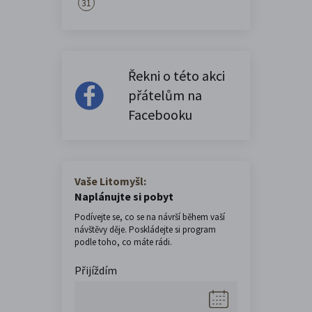
31
Řekni o této akci
přátelům na
Facebooku
Vaše Litomyšl:
Naplánujte si pobyt
Podívejte se, co se na návrší během vaší
návštěvy děje. Poskládejte si program
podle toho, co máte rádi.
Přijíždím