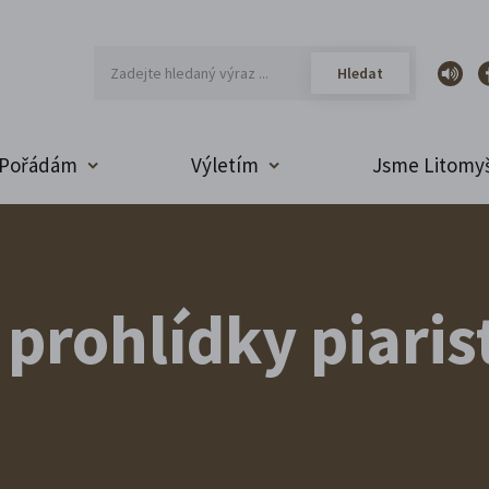
Pořádám
Výletím
Jsme Litomyš
prohlídky piaris