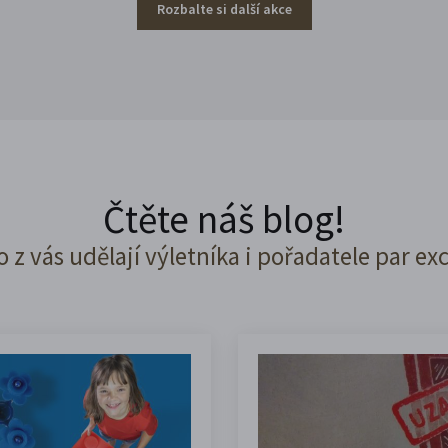
Rozbalte si další akce
Čtěte náš blog!
o z vás udělají výletníka i pořadatele par ex