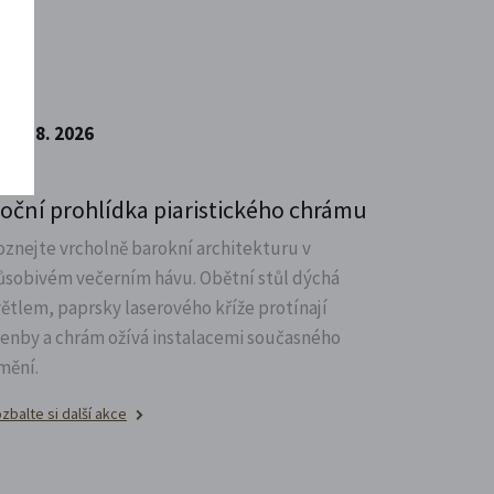
14. 8. 2026
oční prohlídka piaristického chrámu
oznejte vrcholně barokní architekturu v
ůsobivém večerním hávu. Obětní stůl dýchá
větlem, paprsky laserového kříže protínají
lenby a chrám ožívá instalacemi současného
mění.
zbalte si další akce