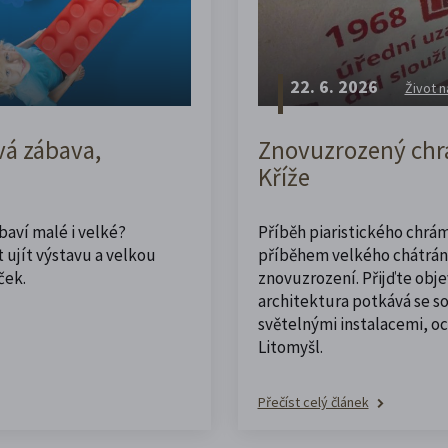
22. 6. 2026
Život n
vá zábava,
Znovuzrozený chrá
Kříže
abaví malé i velké?
Příběh piaristického chrám
 ujít výstavu a velkou
příběhem velkého chátrán
ček.
znovuzrození. Přijďte obje
architektura potkává se 
světelnými instalacemi, o
Litomyšl.
Přečíst celý článek