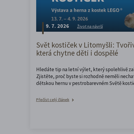
9. 7. 2026
Život na návrší
Svět kostiček v Litomyšli: Tvoři
která chytne děti i dospělé
Hledáte tip na letní výlet, který spolehlivě z
Zjistěte, proč byste si rozhodně neměli nechat
dětskou hernu v pestrobarevném Světě kosti
Přečíst celý článek