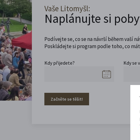
Vaše Litomyšl:
Naplánujte si poby
Podívejte se, co se na návrší během vaší ná
Poskládejte si program podle toho, co máte
Kdy přijedete?
Kdy se 
Začněte se těšit!