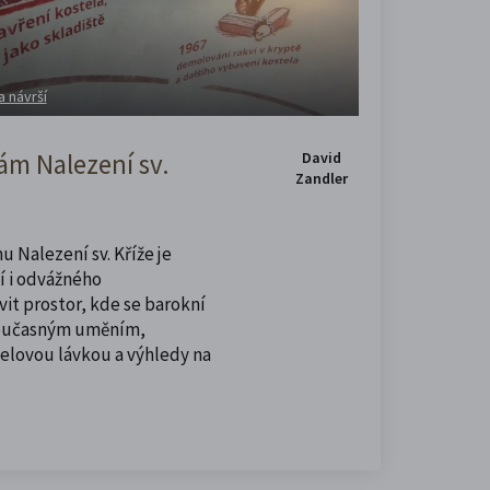
a návrší
m Nalezení sv.
David
Zandler
u Nalezení sv. Kříže je
í i odvážného
vit prostor, kde se barokní
současným uměním,
celovou lávkou a výhledy na