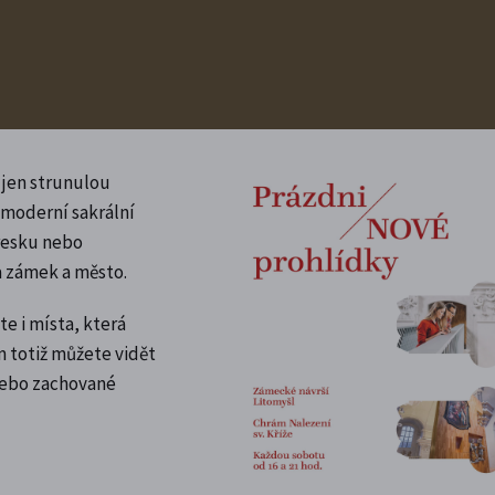
í jen strunulou
moderní sakrální
fresku nebo
 zámek a město.
e i místa, která
 totiž můžete vidět
nebo zachované