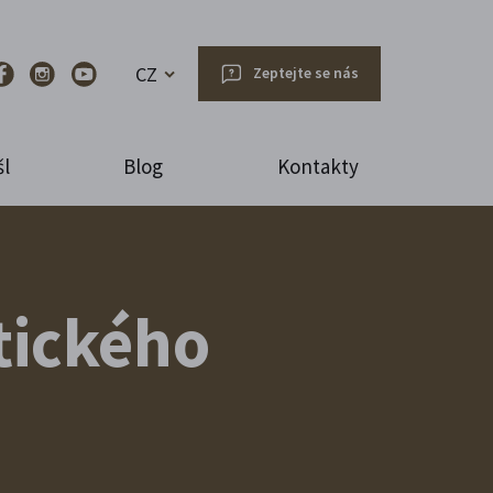
CZ
Zeptejte se nás
l
Blog
Kontakty
tického