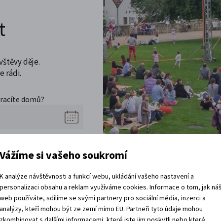
t
vštěvy děje.
 rádi.
vracíte domů?
Vážíme si vašeho soukromí
K analýze návštěvnosti a funkcí webu, ukládání vašeho nastavení a
personalizaci obsahu a reklam využíváme cookies. Informace o tom, jak ná
web používáte, sdílíme se svými partnery pro sociální média, inzerci a
analýzy, kteří mohou být ze zemí mimo EU. Partneři tyto údaje mohou
zkombinovat s dalšími informacemi, které jste jim poskytli nebo které