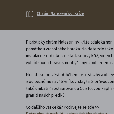
Chrám Nalezení sv. Kříže
Piaristický chrám Nalezení sv. kříže zdaleka nen
památkou vrcholného baroka. Najdete zde také 
instalace z optického skla, laserový kříž, video 
vyhlídkovou terasu s neobyčejným pohledem na
Nechte se provést příběhem této stavby a objevt
jsou běžnému návštěvníkovi skryta. S průvodcem
také unikátně restaurovanou Očistcovou kapli 
graffiti našich předků.
Co dalšího vás čeká? Podívejte se zde >>
Prázdninové prohlídky piaristického chrámu