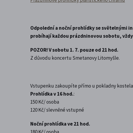
Odpolední a noční prohlídky se světelnými i
probíhají každou prázdninovou sobotu, vždy 
POZOR! V sobotu 1. 7. pouze od 21 hod.
Z důvodu koncertu Smetanovy Litomyšle.
Vstupenku zakoupíte přímo u pokladny kostela
Prohlídka v 16 hod.
:
150 Kč/ osoba
120 Kč/ slevněné vstupné
Noční prohlídka ve 21 hod.
180 Kč/ osoba