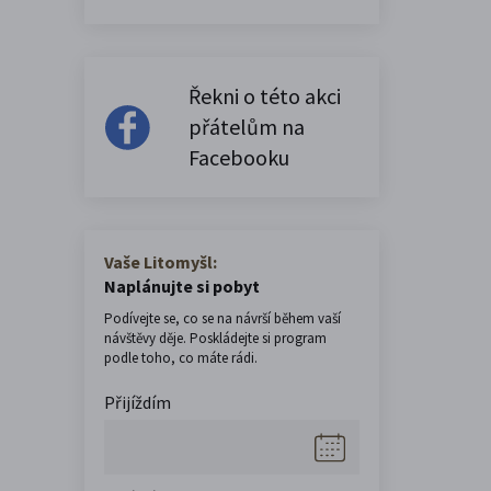
Řekni o této akci
přátelům na
Facebooku
Vaše Litomyšl:
Naplánujte si pobyt
Podívejte se, co se na návrší během vaší
návštěvy děje. Poskládejte si program
podle toho, co máte rádi.
Přijíždím