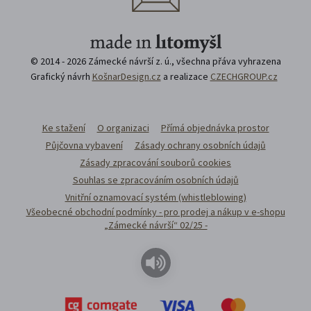
© 2014 - 2026 Zámecké návrší z. ú., všechna přáva vyhrazena
Grafický návrh
KošnarDesign.cz
a realizace
CZECHGROUP.cz
Ke stažení
O organizaci
Přímá objednávka prostor
Půjčovna vybavení
Zásady ochrany osobních údajů
Zásady zpracování souborů cookies
Souhlas se zpracováním osobních údajů
Vnitřní oznamovací systém (whistleblowing)
Všeobecné obchodní podmínky - pro prodej a nákup v e-shopu
„Zámecké návrší“ 02/25 -