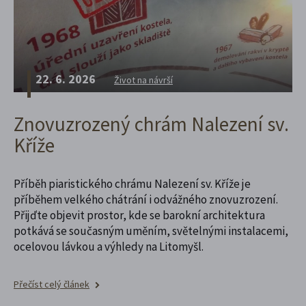
22. 6. 2026
Život na návrší
Znovuzrozený chrám Nalezení sv.
Kříže
Příběh piaristického chrámu Nalezení sv. Kříže je
příběhem velkého chátrání i odvážného znovuzrození.
Přijďte objevit prostor, kde se barokní architektura
potkává se současným uměním, světelnými instalacemi,
ocelovou lávkou a výhledy na Litomyšl.
Přečíst celý článek