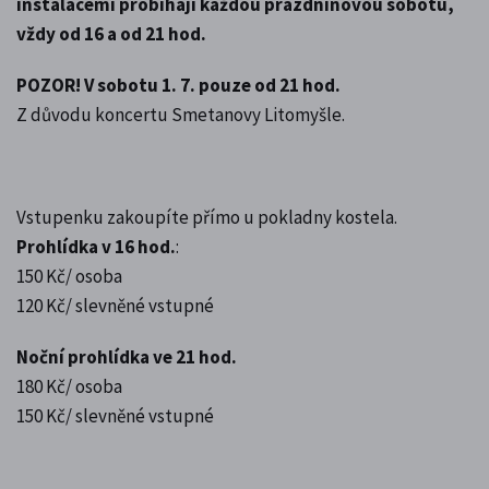
instalacemi probíhají každou prázdninovou sobotu,
vždy od 16 a od 21 hod.
POZOR! V sobotu 1. 7. pouze od 21 hod.
Z důvodu koncertu Smetanovy Litomyšle.
Vstupenku zakoupíte přímo u pokladny kostela.
Prohlídka v 16 hod.
:
150 Kč/ osoba
120 Kč/ slevněné vstupné
Noční prohlídka ve 21 hod.
180 Kč/ osoba
150 Kč/ slevněné vstupné