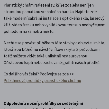
Piaristický chrám Nalezení sv. kříže zdaleka není jen
strunulou památkou vrcholného baroka. Najdete zde
také moderní sakrální instalace z optického skla, laserový
kříž, video fresku nebo vyhlídkovou terasu s neobyčejným
pohledem na zámek a město.
Nechte se provést příběhem této stavby a objevte i místa,
která jsou běžnému návštěvníkovi skryta. S průvodcem
totiž můžete vidět také unikátně restaurovanou
Očistcovou kapli nebo zachované graffiti našich předků.
Co dalšího vás čeká? Podívejte se zde >>
Prázdninové prohlídky piaristického chrámu
Odpolední a noční prohlídky se světelnými