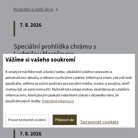
Rozbalte si další akce
7. 8. 2026
Speciální prohlídka chrámu s
Ludmilou Marešovou
Vážíme si vašeho soukromí
Kesselgruberovou
Vydejte se na komentovanou prohlídku
K analýze návštěvnosti a funkcí webu, ukládání vašeho nastavení a
personalizaci obsahu a reklam využíváme cookies. Informace o tom, jak náš web
piaristického chrámu Nalezení sv.
Kříže s
používáte, sdílíme se svými partnery pro sociální média, inzerci a analýzy, kteří
Ludmilou Marešovou Kesselgruberovou a
mohou být ze zemí mimo EU. Partneři tyto údaje mohou zkombinovat s dalšími
informacemi, které jste jim poskytli nebo které získali v důsledku toho, že
poznejte jeho interiéry i bohatou sochařskou
používáte jejich služby.
Podrobné informace
výzdobu z trochu jiné perspektivy.
Rozbalte si další akce
Pouze nezbytné cookies
Přijmout vše
Spravovat cookies
7. 8. 2026