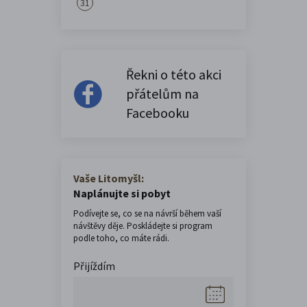
31
Řekni o této akci
přátelům na
Facebooku
Vaše Litomyšl:
Naplánujte si pobyt
Podívejte se, co se na návrší během vaší
návštěvy děje. Poskládejte si program
podle toho, co máte rádi.
Přijíždím