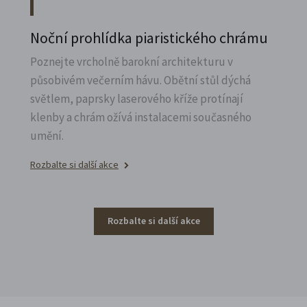
Noční prohlídka piaristického chrámu
Poznejte vrcholně barokní architekturu v
působivém večerním hávu. Obětní stůl dýchá
světlem, paprsky laserového kříže protínají
klenby a chrám ožívá instalacemi současného
umění.
Rozbalte si další akce
Rozbalte si další akce