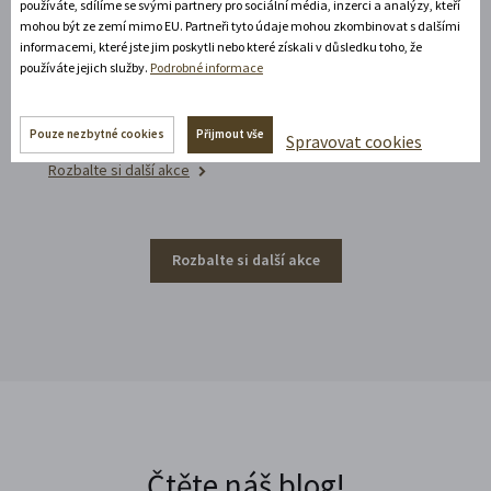
používáte, sdílíme se svými partnery pro sociální média, inzerci a analýzy, kteří
CHINASKI OPEN AIR 2026
mohou být ze zemí mimo EU. Partneři tyto údaje mohou zkombinovat s dalšími
informacemi, které jste jim poskytli nebo které získali v důsledku toho, že
Nezapomenutelný večer plný skvělé hudby a
používáte jejich služby.
Podrobné informace
jedinečné atmosféry pod širým nebem na
zámeckém nádvoří.
Pouze nezbytné cookies
Přijmout vše
Spravovat cookies
Rozbalte si další akce
Rozbalte si další akce
Čtěte náš blog!