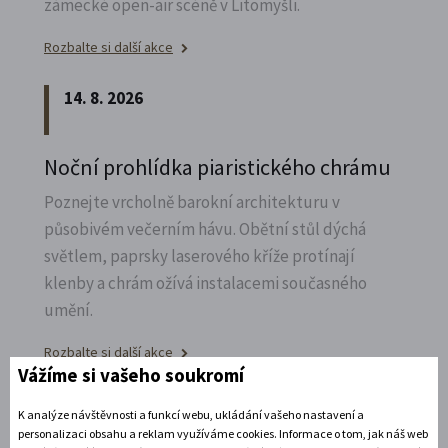
zámecké open-air scéně v Litomyšli.
Rozbalte si další akce
14. 8. 2026
Noční prohlídka piaristického chrámu
Poznejte vrcholně barokní architekturu v
působivém večerním hávu. Obětní stůl dýchá
světlem, paprsky laserového kříže protínají
klenby a chrám ožívá instalacemi současného
umění.
Rozbalte si další akce
Vážíme si vašeho soukromí
15. 8. 2026
K analýze návštěvnosti a funkcí webu, ukládání vašeho nastavení a
personalizaci obsahu a reklam využíváme cookies. Informace o tom, jak náš web