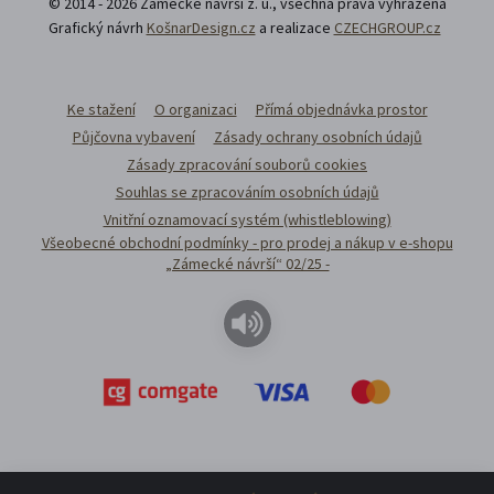
© 2014 - 2026 Zámecké návrší z. ú., všechna přáva vyhrazena
Grafický návrh
KošnarDesign.cz
a realizace
CZECHGROUP.cz
Ke stažení
O organizaci
Přímá objednávka prostor
Půjčovna vybavení
Zásady ochrany osobních údajů
Zásady zpracování souborů cookies
Souhlas se zpracováním osobních údajů
Vnitřní oznamovací systém (whistleblowing)
Všeobecné obchodní podmínky - pro prodej a nákup v e-shopu
„Zámecké návrší“ 02/25 -