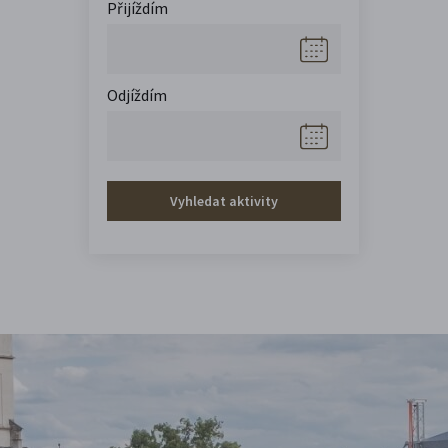
Přijíždím
Odjíždím
Vyhledat aktivity