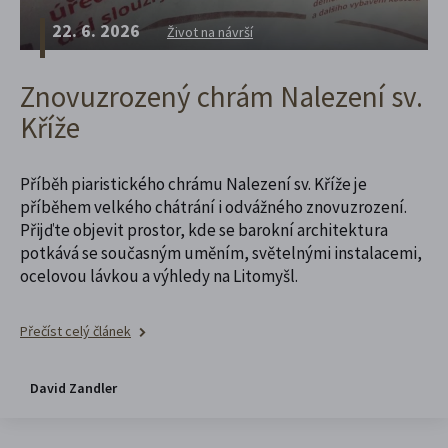
22. 6. 2026
Život na návrší
Znovuzrozený chrám Nalezení sv.
Kříže
Příběh piaristického chrámu Nalezení sv. Kříže je
příběhem velkého chátrání i odvážného znovuzrození.
Přijďte objevit prostor, kde se barokní architektura
potkává se současným uměním, světelnými instalacemi,
ocelovou lávkou a výhledy na Litomyšl.
Přečíst celý článek
David Zandler