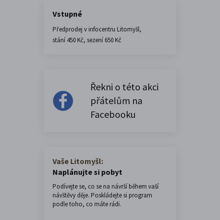
Vstupné
Předprodej v infocentru Litomyšl,
stání 450 Kč, sezení 650 Kč
Řekni o této akci
přátelům na
Facebooku
Vaše Litomyšl:
Naplánujte si pobyt
Podívejte se, co se na návrší během vaší
návštěvy děje. Poskládejte si program
podle toho, co máte rádi.