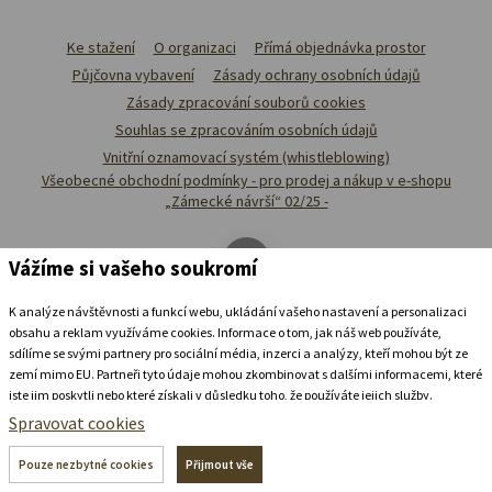
Ke stažení
O organizaci
Přímá objednávka prostor
Půjčovna vybavení
Zásady ochrany osobních údajů
Zásady zpracování souborů cookies
Souhlas se zpracováním osobních údajů
Vnitřní oznamovací systém (whistleblowing)
Všeobecné obchodní podmínky - pro prodej a nákup v e-shopu
„Zámecké návrší“ 02/25 -
Vážíme si vašeho soukromí
K analýze návštěvnosti a funkcí webu, ukládání vašeho nastavení a personalizaci
obsahu a reklam využíváme cookies. Informace o tom, jak náš web používáte,
sdílíme se svými partnery pro sociální média, inzerci a analýzy, kteří mohou být ze
zemí mimo EU. Partneři tyto údaje mohou zkombinovat s dalšími informacemi, které
jste jim poskytli nebo které získali v důsledku toho, že používáte jejich služby.
Podrobné informace
Spravovat cookies
Ubytovat se v
zámeckém
pivovaru
Pouze nezbytné cookies
Přijmout vše
+420 739 337 992
recepce@zamecke-navrsi.cz