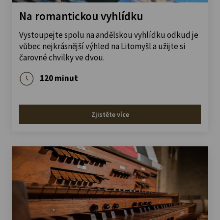
Na romantickou vyhlídku
Vystoupejte spolu na andělskou vyhlídku odkud je
vůbec nejkrásnější výhled na Litomyšl a užijte si
čarovné chvilky ve dvou.
120 minut
Zjistěte více