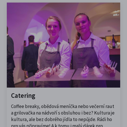
Catering
Coffee breaky, obědová meníčka nebo večerní raut
a grilovačka na nádvoří s obsluhou i bez? Kultura je
kultura, ale bez dobrého jídla to nepůjde. Rádi ho
pro vás připravíme! A k tomu i malý dárek pro