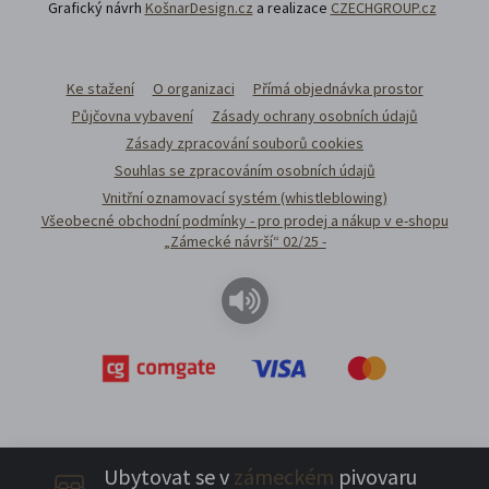
Grafický návrh
KošnarDesign.cz
a realizace
CZECHGROUP.cz
Ke stažení
O organizaci
Přímá objednávka prostor
Půjčovna vybavení
Zásady ochrany osobních údajů
Zásady zpracování souborů cookies
Souhlas se zpracováním osobních údajů
Vnitřní oznamovací systém (whistleblowing)
Všeobecné obchodní podmínky - pro prodej a nákup v e-shopu
„Zámecké návrší“ 02/25 -
Ubytovat se v
zámeckém
pivovaru