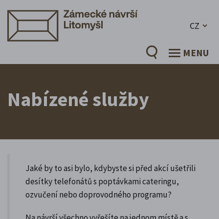
CZ
MENU
Nabízené služby
Jaké by to asi bylo, kdybyste si před akcí ušetřili
desítky telefonátů s poptávkami cateringu,
ozvučení nebo doprovodného programu?
Na návrší všechno vyřešíte na jednom místě a s