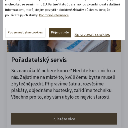
mohou být ze zemí mimo EU. Partneři tyto údaje mohou zkombinovat s dalšími
informacemi, které jste jim poskytli nebo které získali v důsledku toho, že
používáte jejich služby.
Podrobné informace
Pouze nezbytné cookies
Přijmout vše
Spravovat cookies
Pořadatelský servis
Seznam úkolů nebere konce? Nechte kus z nich na
nás. Zajistíme na místě to, kvůli čemu byste museli
zbytečně jezdit. Připravíme šatnu, rozvěsíme
plakáty, objednáme hostesky, zařídíme techniku.
Všechno pro to, aby vám ubylo co nejvíc starostí.
Zjistěte více