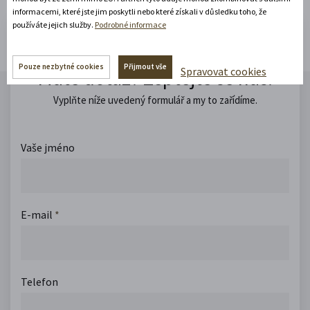
informacemi, které jste jim poskytli nebo které získali v důsledku toho, že
používáte jejich služby.
Podrobné informace
Pouze nezbytné cookies
Přijmout vše
Spravovat cookies
Máte dotaz? Zeptejte se nás.
Vyplňte níže uvedený formulář a my to zařídíme.
Vaše jméno
E-mail
*
Telefon