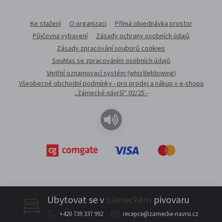
Ke stažení
O organizaci
Přímá objednávka prostor
Půjčovna vybavení
Zásady ochrany osobních údajů
Zásady zpracování souborů cookies
Souhlas se zpracováním osobních údajů
Vnitřní oznamovací systém (whistleblowing)
Všeobecné obchodní podmínky - pro prodej a nákup v e-shopu
„Zámecké návrší“ 02/25 -
Ubytovat se v
zámeckém
pivovaru
+420 739 337 992
recepce@zamecke-navrsi.cz