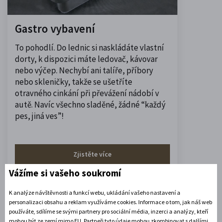
Gastro vybavení
To pohodlí. Do lednic si naskládáte vlastní
dorty, k dispozici máte ledovač, kávovar
nebo výčep. Nechybí ani talíře, příbory
nebo skleničky, takže se ušetříte
otravného cinkání při převážení nádobí v
autě. Navíc všechno sladěné, žádné “každý
pes, jiná ves”!
Zjistěte více
Vážíme si vašeho soukromí
K analýze návštěvnosti a funkcí webu, ukládání vašeho nastavení a
personalizaci obsahu a reklam využíváme cookies. Informace o tom, jak náš web
používáte, sdílíme se svými partnery pro sociální média, inzerci a analýzy, kteří
mohou být ze zemí mimo EU. Partneři tyto údaje mohou zkombinovat s dalšími