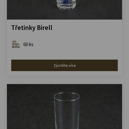
Třetinky Birell
60 ks
Zjistěte více