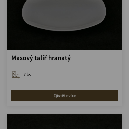
Masový talíř hranatý
7 ks
Zjistěte více