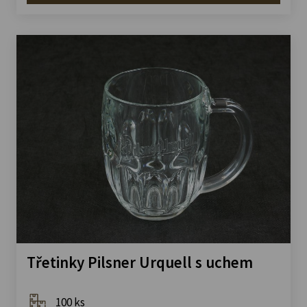
Třetinky Pilsner Urquell s uchem
100 ks