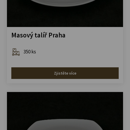
Masový talíř Praha
350 ks
Zjistěte více