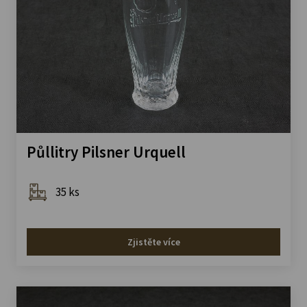
Půllitry Pilsner Urquell
35 ks
Zjistěte více