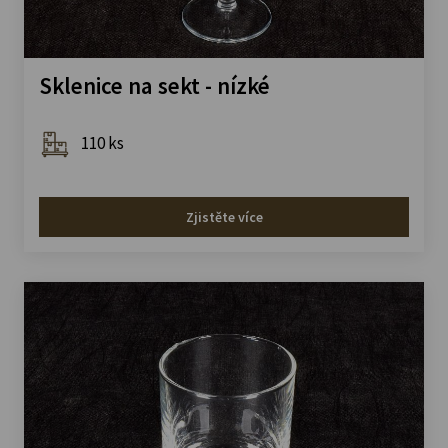
Sklenice na sekt - nízké
110 ks
Zjistěte více