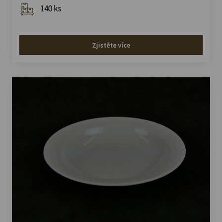
140 ks
Zjistěte více