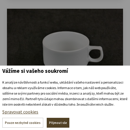
Vážíme si vašeho soukromí
K analýze návštěvnosti a funkcí webu, ukládání vašeho nastavení a personalizaci
obsahu a reklam využíváme cookies. Informace o tom, jak náš web používáte,
sdílíme se svými partnery pro sociální média, inzerci a analýzy, kteří mohou být ze
zemí mimo EU. Partneři tyto údaje mohou zkombinovat s dalšími informacemi, které
Šálky Praha - na kávu
jste jim poskytli nebo které získali v důsledku toho, že používáte jejich služby.
Podrobné informace
Spravovat cookies
Ubytovat se v
zámeckém
pivovaru
70 ks
Pouze nezbytné cookies
Přijmout vše
+420 739 337 992
recepce@zamecke-navrsi.cz