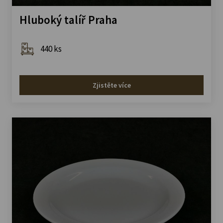
Hluboký talíř Praha
440 ks
Zjistěte více