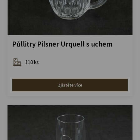
Půllitry Pilsner Urquell s uchem
110 ks
Zjistěte více