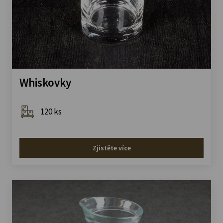
Whiskovky
120 ks
Zjistěte více