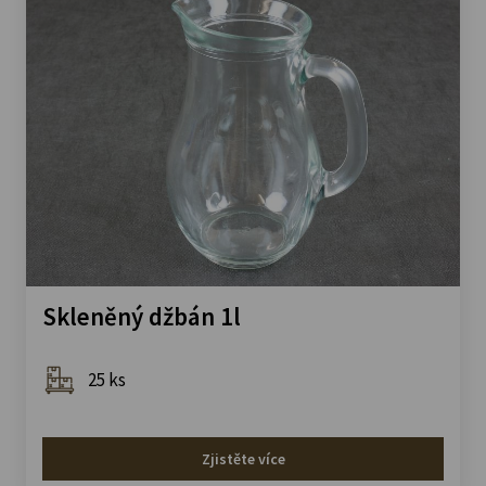
Skleněný džbán 1l
25 ks
Zjistěte více