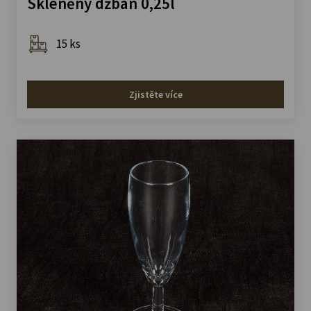
Skleněný džbán 0,25l
15 ks
Zjistěte více