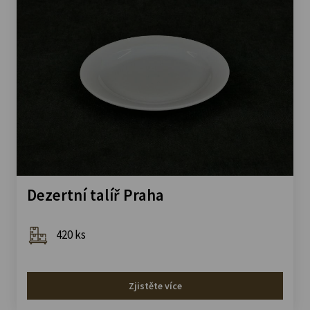
Dezertní talíř Praha
420 ks
Zjistěte více