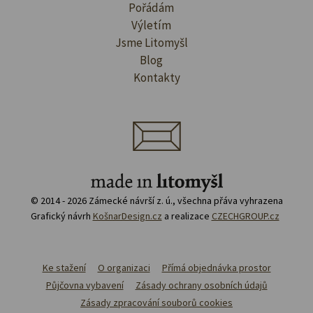
Pořádám
Výletím
Jsme Litomyšl
Blog
Kontakty
© 2014 - 2026 Zámecké návrší z. ú., všechna přáva vyhrazena
Grafický návrh
KošnarDesign.cz
a realizace
CZECHGROUP.cz
Ke stažení
O organizaci
Přímá objednávka prostor
Půjčovna vybavení
Zásady ochrany osobních údajů
Zásady zpracování souborů cookies