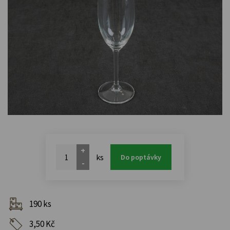
+
ks
Do poptávky
-
190 ks
3,50 Kč