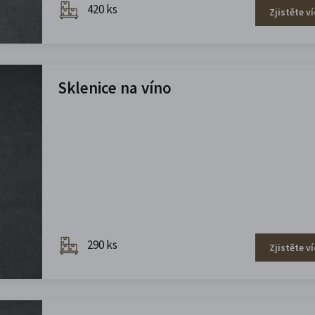
420 ks
Zjistěte ví
Sklenice na víno
290 ks
Zjistěte ví