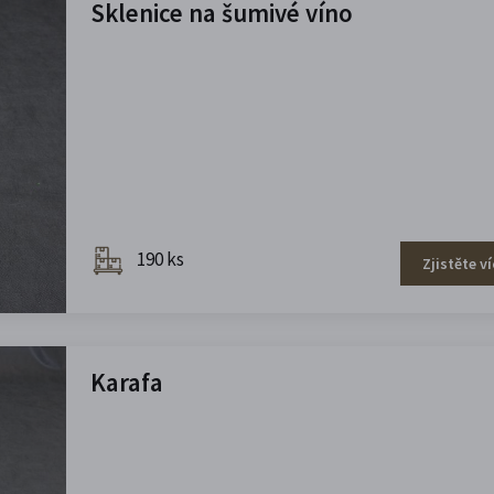
Sklenice na šumivé víno
190 ks
Zjistěte ví
Karafa