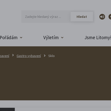
Pořádám
Výletím
Jsme Litomyš
bavení
Gastro vybavení
Sklo