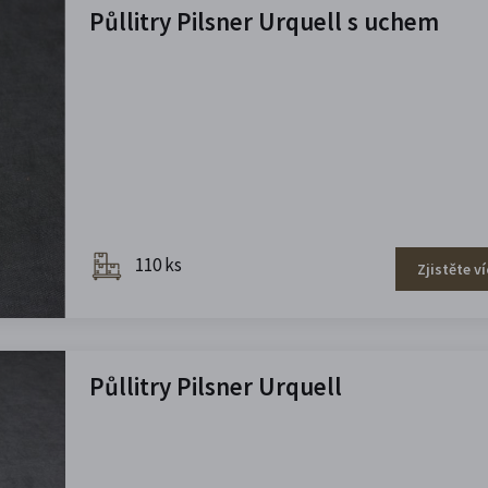
Půllitry Pilsner Urquell s uchem
110 ks
Zjistěte ví
Půllitry Pilsner Urquell