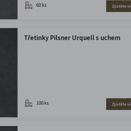
60 ks
Zjistěte ví
Třetinky Pilsner Urquell s uchem
100 ks
Zjistěte ví