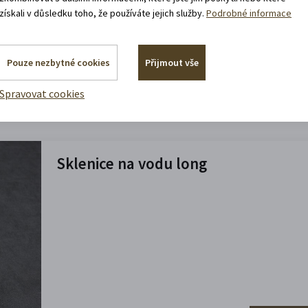
získali v důsledku toho, že používáte jejich služby.
Podrobné informace
Pouze nezbytné cookies
Přijmout vše
60 ks
Zjistěte ví
Spravovat cookies
Sklenice na vodu long