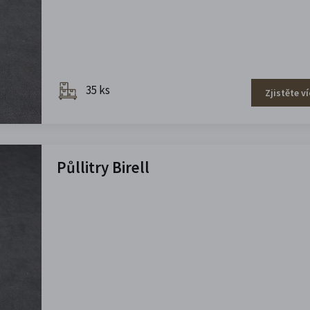
35 ks
Zjistěte ví
Půllitry Birell