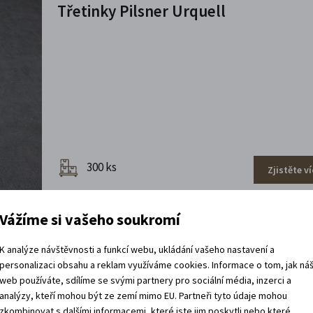
Třetinky Pilsner Urquell
300 ks
Zjistěte ví
Vážíme si vašeho soukromí
Třetinky Birell
K analýze návštěvnosti a funkcí webu, ukládání vašeho nastavení a
personalizaci obsahu a reklam využíváme cookies. Informace o tom, jak ná
web používáte, sdílíme se svými partnery pro sociální média, inzerci a
analýzy, kteří mohou být ze zemí mimo EU. Partneři tyto údaje mohou
zkombinovat s dalšími informacemi, které jste jim poskytli nebo které