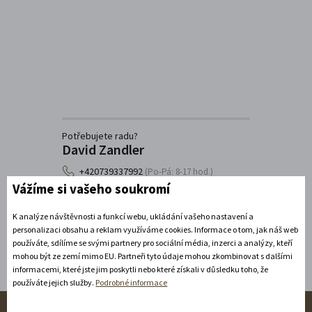
Potřebujete radu?
David Zandler
+420739337992
(Po-Pá: 8-17 hod.)
Vážíme si vašeho soukromí
info@zamecke-navrsi.cz
K analýze návštěvnosti a funkcí webu, ukládání vašeho nastavení a
Poslat dotaz
personalizaci obsahu a reklam využíváme cookies. Informace o tom, jak náš web
používáte, sdílíme se svými partnery pro sociální média, inzerci a analýzy, kteří
mohou být ze zemí mimo EU. Partneři tyto údaje mohou zkombinovat s dalšími
informacemi, které jste jim poskytli nebo které získali v důsledku toho, že
používáte jejich služby.
Podrobné informace