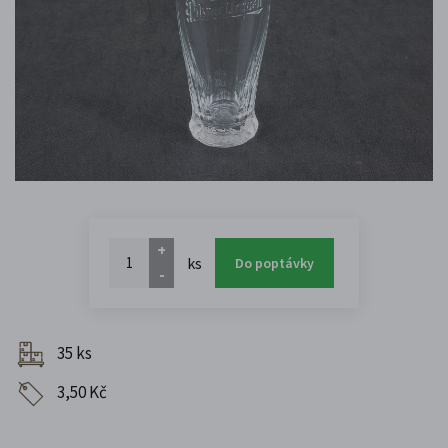
+
ks
Do poptávky
-
35 ks
3,50 Kč