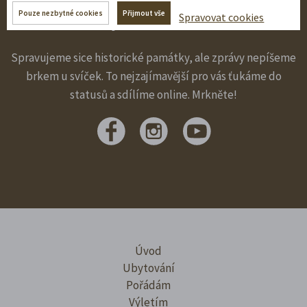
Pouze nezbytné cookies
Přijmout vše
Sledujte nás na sítích!
Spravovat cookies
Spravujeme sice historické památky, ale zprávy nepíšeme
brkem u svíček. To nejzajímavější pro vás ťukáme do
statusů a sdílíme online. Mrkněte!
Úvod
Ubytování
Pořádám
Výletím