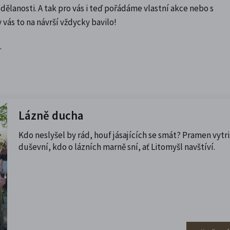
ělanosti. A tak pro vás i teď pořádáme vlastní akce nebo s
ás to na návrší vždycky bavilo!
.
Lázně ducha
Kdo neslyšel by rád, houf jásajících se smát? Pramen vytr
duševní, kdo o lázních marně sní, ať Litomyšl navštíví.