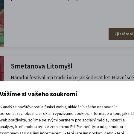
Zjistěte ví
Smetanova Litomyšl
Národní festival má tradici více jak šedesát let. Hlavní s
je arkádové nádvoří zámku Litomyš. Chill out stage se nac
v travnatých klášterních zahradách.
Vážíme si vašeho soukromí
K analýze návštěvnosti a funkcí webu, ukládání vašeho nastavení a
personalizaci obsahu a reklam využíváme cookies. Informace o tom, jak ná
web používáte, sdílíme se svými partnery pro sociální média, inzerci a
analýzy, kteří mohou být ze zemí mimo EU. Partneři tyto údaje mohou
zkombinovat s dalšími informacemi, které jste jim poskytli nebo které
Zjistěte ví