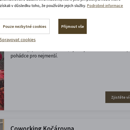
získali v důsledku toho, že používáte jejich služby.
Podrobné informace
Pouze nezbytné cookies
Přijmout vše
Adventní neděle
Spravovat cookies
Každou adventní neděli je zámecké návrší místem setkáv
Koncerty, punč, hořící ohně, výstavy a možnost ohřát se p
pohádce pro nejmenší.
Zjistěte ví
Coworking Kočárovna