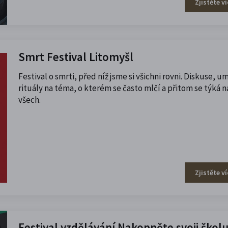
Zjistěte ví
Smrt Festival Litomyšl
Festival o smrti, před níž jsme si všichni rovni. Diskuse, um
rituály na téma, o kterém se často mlčí a přitom se týká n
všech.
Zjistěte ví
Festival vzdělávání Nakopněte svoji škol