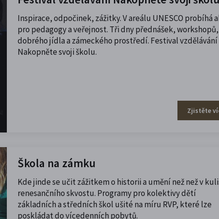
Inspirace, odpočinek, zážitky. V areálu UNESCO probíhá 
pro pedagogy a veřejnost. Tři dny přednášek, workshopů,
dobrého jídla a zámeckého prostředí. Festival vzdělávání
Nakopněte svoji školu.
Zjistěte ví
Škola na zámku
Kde jinde se učit zážitkem o historii a umění než než v kul
renesančního skvostu. Programy pro kolektivy dětí
základních a středních škol ušité na míru RVP, které lze
poskládat do vícedenních pobytů.