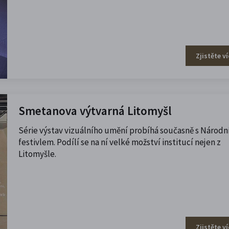
Zjistěte ví
Smetanova výtvarná Litomyšl
Série výstav vizuálního umění probíhá současně s Národ
festivlem. Podílí se na ní velké možství institucí nejen z
Litomyšle.
Zjistěte ví