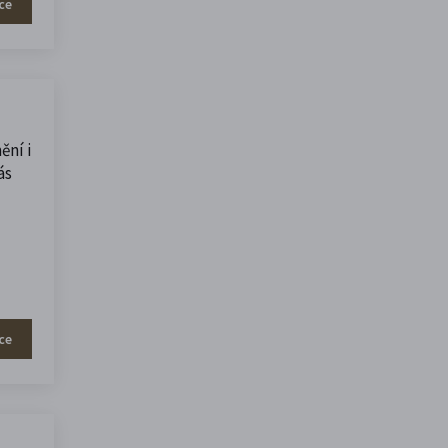
ce
ění i
ás
ce
u