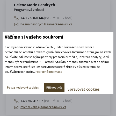
Helena Marie Hendrych
Programová vedoucí
+420 727 878 444
(Po - Pá: 8 - 17 hod.)
helena.hendrych@zamecke-navrsi.cz
Vážíme si vašeho soukromí
Kateřina Klejchová
K analýze návštěvnosti a funkcí webu, ukládání vašeho nastavení a
PR a marketing
personalizaci obsahu a reklam využíváme cookies. Informace o tom, jak náš web
používáte, sdílíme se svými partnery pro sociální média, inzerci a analýzy, kteří
+420 724 791 517
(Po - Pá: 8 - 17 hod.)
mohou být ze zemí mimo EU. Partneři tyto údaje mohou zkombinovat s dalšími
katerina.klejchova@zamecke-navrsi.cz
informacemi, které jste jim poskytli nebo které získali v důsledku toho, že
používáte jejich služby.
Podrobné informace
Michal Valla
Pouze nezbytné cookies
Přijmout vše
Spravovat cookies
Technik
+420 602 487 315
(Po - Pá: 8 - 17 hod.)
michal.valla@zamecke-navrsi.cz