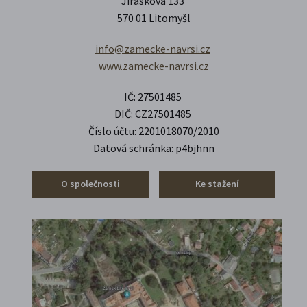
Jiráskova 133
570 01 Litomyšl
info@zamecke-navrsi.cz
www.zamecke-navrsi.cz
IČ: 27501485
DIČ: CZ27501485
Číslo účtu: 2201018070/2010
Datová schránka:
p4bjhnn
O společnosti
Ke stažení