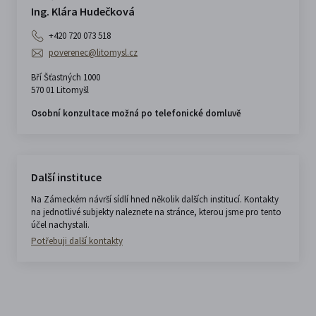
Ing. Klára Hudečková
+420 720 073 518
poverenec@litomysl.cz
Bří Šťastných 1000
570 01 Litomyšl
Osobní konzultace možná po telefonické domluvě
Další instituce
Na Zámeckém návrší sídlí hned několik dalších institucí. Kontakty
na jednotlivé subjekty naleznete na stránce, kterou jsme pro tento
účel nachystali.
Potřebuji další kontakty