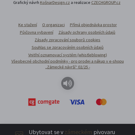
Grafický návrh
KošnarDesign.cz
a realizace
CZECHGROUP.cz
Ke stažení
O organizaci
Přímá objednávka prostor
Půjčovna vybavení
Zásady ochrany osobních údajů
Zásady zpracování souborů cookies
Souhlas se zpracováním osobních údajů
Vnitřní oznamovací systém (whistleblowing)
Všeobecné obchodní podmínky - pro prodej a nákup v e-shopu
„Zámecké návrší“ 02/25 -
Ubytovat se v
zámeckém
pivovaru