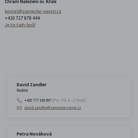
Chrám Nalezení sv. Kříže
kostel@zamecke-navrsi.cz
+420 727 878 444
Je to tady boží
David Zandler
Ředitel
+420 777 100 897
(Po - Pá: 8 - 17 hod.)
david.zandler@zamecke-navrsi.cz
Petra Nováková