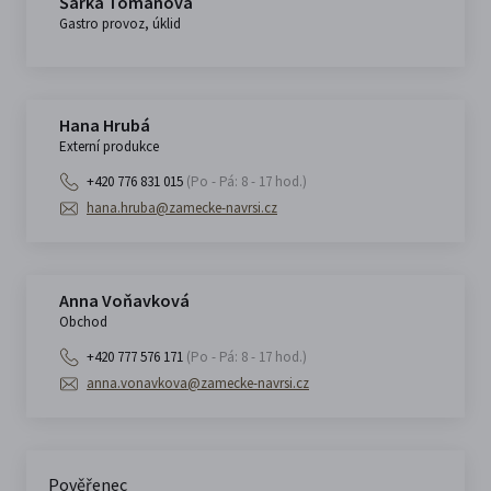
Šárka Tomanová
Gastro provoz, úklid
Hana Hrubá
Externí produkce
+420 776 831 015
(Po - Pá: 8 - 17 hod.)
hana.hruba@zamecke-navrsi.cz
Anna Voňavková
Obchod
+420 777 576 171
(Po - Pá: 8 - 17 hod.)
anna.vonavkova@zamecke-navrsi.cz
Pověřenec