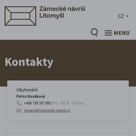
CZ
MENU
Kontakty
Ubytování
Petra Nováková
+420 739 337 992
(Po - Pá: 8 - 17 hod.)
recepce@zamecke-navrsi.cz