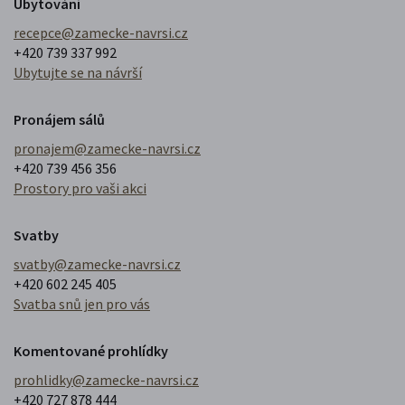
Ubytování
recepce@zamecke-navrsi.cz
+420 739 337 992
Ubytujte se na návrší
Pronájem sálů
pronajem@zamecke-navrsi.cz
+420 739 456 356
Prostory pro vaši akci
Svatby
svatby@zamecke-navrsi.cz
+420 602 245 405
Svatba snů jen pro vás
Komentované prohlídky
prohlidky@zamecke-navrsi.cz
+420 727 878 444