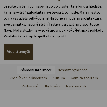
Jezdíte prstem po mapě nebo po displeji telefonu a hledáte,
kam na výlet? Zabodujte návštěvou Litomyšle. Malé město,
co na vás udělá velký dojem! Historie a moderní architektura,
živé památky, naučné i letní festivaly a vyžití pro sportovce.
Navíc klid a služby na vysoké úrovni. Skrytý výletnický poklad v
Pardubickém kraji. Přijeďte ho objevit!
Víc o Litomyšli
Základní informace
Nesmíte vynechat
Prohlídka s průvodcem
Kultura
Kam za sportem
Parkování
Ubytování
Něco na zub