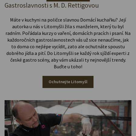
Gastroslavnosti s M. D. Rettigovou
Máte v kuchyni na poličce slavnou Domácí kuchařku? Její
autorka u nás v Litomyšli žila s manželem, který tu byl
radním. Pořádala kurzy o vaření, domácích pracích i psaní. Na
každoročních gastroslavnostech vás už sice nenaučíme, jak
to doma co nejlépe vycídit, zato ale ochutnáte spoustu
dobrého jídla a pití. Do Litomyšli se každý rok sjíždí experti z
české gastro scény, aby vám ukázali ty nejnovější trendy.
Buďte u toho!
Ochutnejte Litomyšl