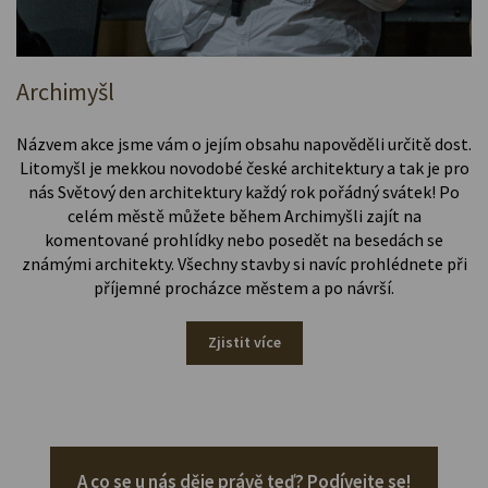
Archimyšl
Názvem akce jsme vám o jejím obsahu napověděli určitě dost.
Litomyšl je mekkou novodobé české architektury a tak je pro
nás Světový den architektury každý rok pořádný svátek! Po
celém městě můžete během Archimyšli zajít na
komentované prohlídky nebo posedět na besedách se
známými architekty. Všechny stavby si navíc prohlédnete při
příjemné procházce městem a po návrší.
Zjistit více
A co se u nás děje právě teď? Podívejte se!