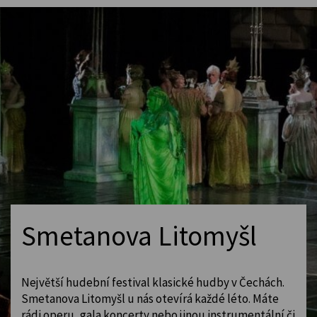
Smetanova Litomyšl
Největší hudební festival klasické hudby v Čechách.
Smetanova Litomyšl u nás otevírá každé léto. Máte
rádi operu, gala koncerty nebo jinou instrumentální či