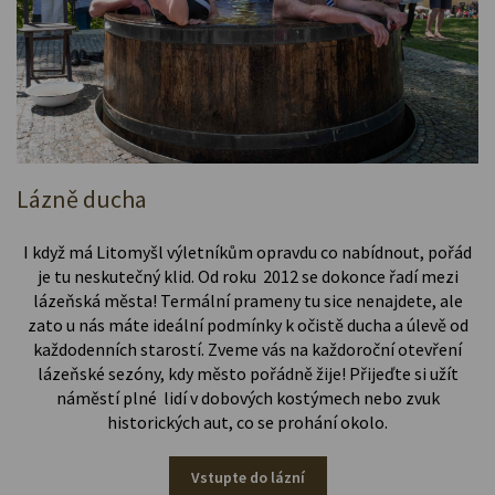
Lázně ducha
I když má Litomyšl výletníkům opravdu co nabídnout, pořád
je tu neskutečný klid. Od roku 2012 se dokonce řadí mezi
lázeňská města! Termální prameny tu sice nenajdete, ale
zato u nás máte ideální podmínky k očistě ducha a úlevě od
každodenních starostí. Zveme vás na každoroční otevření
lázeňské sezóny, kdy město pořádně žije! Přijeďte si užít
náměstí plné lidí v dobových kostýmech nebo zvuk
historických aut, co se prohání okolo.
Vstupte do lázní