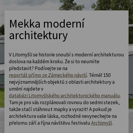
Mekka moderní
architektury
V Litomyšli se historie snoubí s moderní architekturou
doslova na každém kroku. Že si to neumíte
představit? Podívejte se na
reportáž přímo ze Zámeckého návrší
. Téměř 150
nejvýznamnějších objektů z oblasti architektury a
umění najdete v
databázi Litomyšlského architektonického manuálu
.
Tam je pro vás rozplánovali rovnou do sedmi stezek,
takže stačí stáhnout mapky a vyrazit! A pokud je
architektura vaše láska, rozhodně nevynechejte na
přelomu září a října návštěvu festivalu
Archimyšl
.