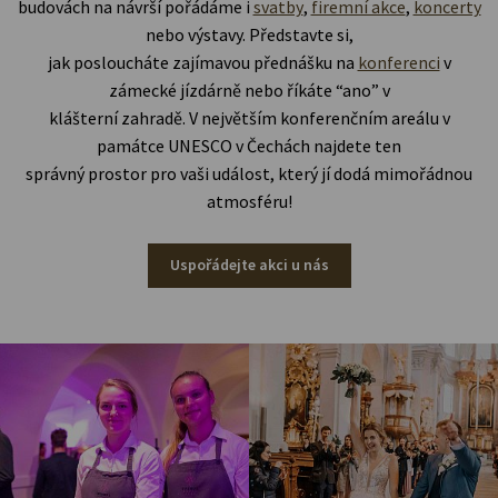
budovách na návrší pořádáme i
svatby
,
firemní akce
,
koncerty
nebo výstavy. Představte si,
jak posloucháte zajímavou přednášku na
konferenci
v
zámecké jízdárně nebo říkáte “ano” v
klášterní zahradě. V největším konferenčním areálu v
památce UNESCO v Čechách najdete ten
správný prostor pro vaši událost, který jí dodá mimořádnou
atmosféru!
Uspořádejte akci u nás