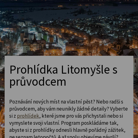
Prohlídka Litomyšle s
průvodcem
Poznávání nových míst na vlastní pěst? Nebo radši s
průvodcem, aby vám neunikly žádné detaily? Vyberte
si z
prohlídek
, které jsme pro vás přichystali nebo si
vymyslete svoji vlastní. Program poskládáme tak,
abyste si z prohlídky odnesli hlavně pořádný zážitek,
ne seznam letopočtů. A až spolu objevíme návrší?