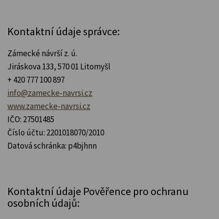
Kontaktní údaje správce:
Zámecké návrší z. ú.
Jiráskova 133, 570 01 Litomyšl
+ 420 777 100 897
info@zamecke-navrsi.cz
www.zamecke-navrsi.cz
IČO:
27501485
Číslo účtu:
2201018070/2010
Datová schránka:
p4bjhnn
Kontaktní údaje Pověřence pro ochranu
osobních údajů: