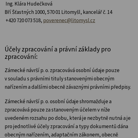
Ing. Klára Hudečková
Bří Šťastných 1000, 570 01 Litomyšl, kancelář č. 14
+420 720 073 518,
poverenec@litomysl.cz
Účely zpracování a právní základy pro
zpracování:
Zámecké návrší p. o. zpracovává osobní údaje pouze
v souladu s právními tituly stanovenými obecným
nařízením a dalšími obecně závaznými právními předpisy.
Zámecké návrší p. o. osobní údaje shromažďuje a
zpracovává pouze za stanoveným účelem v níže
uvedeném rozsahu po dobu, která je nezbytně nutná a je
pro jednotlivé účely zpracování a typy dokumentů dána
obecným nařízením, adaptačním zákonem, obecně