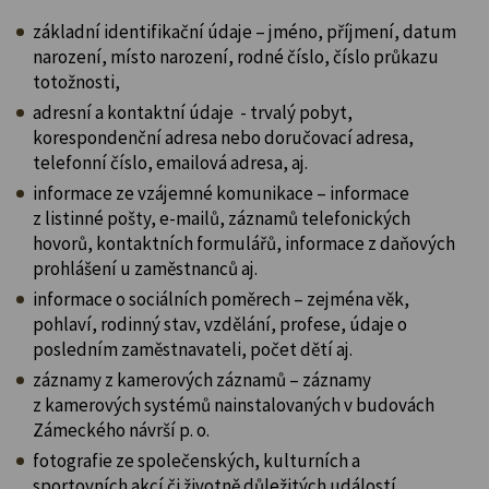
základní identifikační údaje – jméno, příjmení, datum
narození, místo narození, rodné číslo, číslo průkazu
totožnosti,
adresní a kontaktní údaje - trvalý pobyt,
korespondenční adresa nebo doručovací adresa,
telefonní číslo, emailová adresa, aj.
informace ze vzájemné komunikace – informace
z listinné pošty, e-mailů, záznamů telefonických
hovorů, kontaktních formulářů, informace z daňových
prohlášení u zaměstnanců aj.
informace o sociálních poměrech – zejména věk,
pohlaví, rodinný stav, vzdělání, profese, údaje o
posledním zaměstnavateli, počet dětí aj.
záznamy z kamerových záznamů – záznamy
z kamerových systémů nainstalovaných v budovách
Zámeckého návrší p. o.
fotografie ze společenských, kulturních a
sportovních akcí či životně důležitých událostí