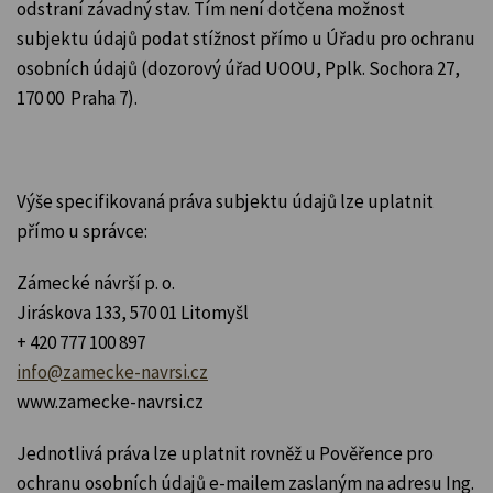
odstraní závadný stav. Tím není dotčena možnost
subjektu údajů podat stížnost přímo u Úřadu pro ochranu
osobních údajů (dozorový úřad UOOU, Pplk. Sochora 27,
170 00 Praha 7).
Výše specifikovaná práva subjektu údajů lze uplatnit
přímo u správce:
Zámecké návrší p. o.
Jiráskova 133, 570 01 Litomyšl
+ 420 777 100 897
info@zamecke-navrsi.cz
www.zamecke-navrsi.cz
Jednotlivá práva lze uplatnit rovněž u Pověřence pro
ochranu osobních údajů e-mailem zaslaným na adresu Ing.