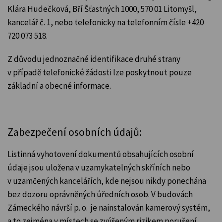
Klára Hudečková, Bří Šťastných 1000, 570 01 Litomyšl,
kancelář č. 1, nebo telefonicky na telefonním čísle +420
720 073 518.
Z důvodu jednoznačné identifikace druhé strany
v případě telefonické žádosti lze poskytnout pouze
základní a obecné informace.
Zabezpečení osobních údajů:
Listinná vyhotovení dokumentů obsahujících osobní
údaje jsou uložena v uzamykatelných skříních nebo
v uzamčených kancelářích, kde nejsou nikdy ponechána
bez dozoru oprávněných úředních osob. V budovách
Zámeckého návrší p. o. je nainstalován kamerový systém,
a to zejména v místech se zvýšeným rizikem porušení