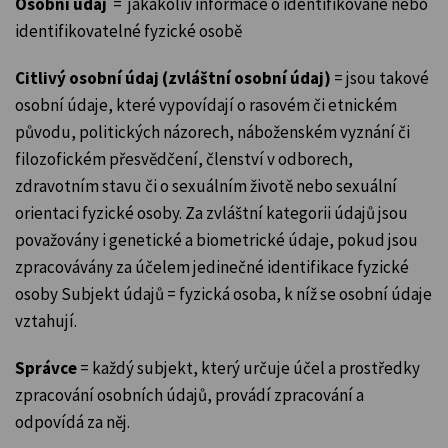
Osobní údaj
= jakákoliv informace o identifikované nebo
identifikovatelné fyzické osobě
Citlivý osobní údaj (zvláštní osobní údaj)
= jsou takové
osobní údaje, které vypovídají o rasovém či etnickém
původu, politických názorech, náboženském vyznání či
filozofickém přesvědčení, členství v odborech,
zdravotním stavu či o sexuálním životě nebo sexuální
orientaci fyzické osoby. Za zvláštní kategorii údajů jsou
považovány i genetické a biometrické údaje, pokud jsou
zpracovávány za účelem jedinečné identifikace fyzické
osoby Subjekt údajů = fyzická osoba, k níž se osobní údaje
vztahují.
Správce
= každý subjekt, který určuje účel a prostředky
zpracování osobních údajů, provádí zpracování a
odpovídá za něj.