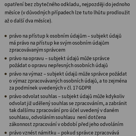
opatření bez zbytečného odkladu, nejpozději do jednoho
měsíce (v důvodných případech lze tuto lhůtu prodloužit
až o další dva měsíce).
právo na přístup k osobním údajům – subjekt údajů
má právo na přístup ke svým osobním údajům
zpracovávaným správcem
právo na opravu – subjekt údajů může správce
požádat o opravu nepřesných osobních údajů
právo na výmaz – subjekt údajů může správce požádat
o výmaz zpracovávaných osobních údajů, a to zejména
za podmínek uvedených v čl. 17 GDPR
právo odvolat souhlas – subjekt údajů může kdykoliv
odvolat již udělený souhlas se zpracováním, a zabránit
tak dalšímu zpracování pro účel uvedený v daném
souhlasu, odvoláním souhlasu není dotčena
zákonnost zpracování v období před jeho odvoláním
právo vznést námitku – pokud správce zpracovává