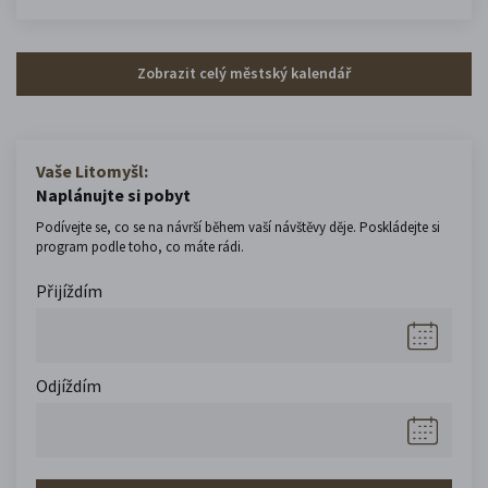
Zobrazit celý městský kalendář
Vaše Litomyšl:
Naplánujte si pobyt
Podívejte se, co se na návrší během vaší návštěvy děje. Poskládejte si
program podle toho, co máte rádi.
Přijíždím
Odjíždím