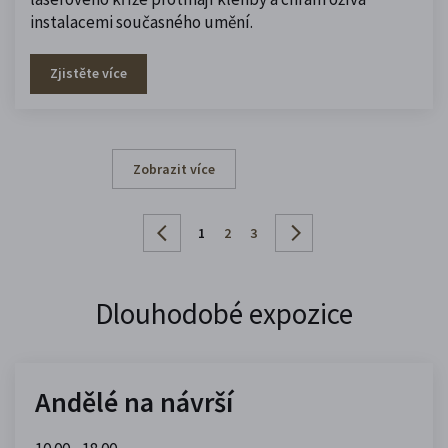
instalacemi současného umění.
Zjistěte více
Zobrazit více
1
2
3
Dlouhodobé expozice
Andělé na návrší