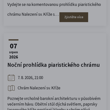
Vydejte se na komentovanou prohlídku piaristického
chrámu Nalezení sv.
Kříže s…
Zjistěte více
07
srpen
2026
Noční prohlídka piaristického chrámu
7. 8. 2026, 21:00
Chrám Nalezení sv. Kříže
Poznejte vrcholně barokní architekturu v působivém
večerním hávu. Obětní stůl dýchá světlem, paprsky
laserového kříže protínají klenby a chrám ožívá