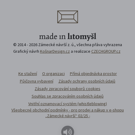
© 2014 - 2026 Zámecké návrší z. ú., všechna přáva vyhrazena
Grafický návrh
KošnarDesign.cz
a realizace
CZECHGROUP.cz
Ke stažení
O organizaci
Přímá objednávka prostor
Půjčovna vybavení
Zásady ochrany osobních údajů
Zásady zpracování souborů cookies
Souhlas se zpracováním osobních údajů
Vnitřní oznamovací systém (whistleblowing)
Všeobecné obchodní podmínky - pro prodej a nákup v e-shopu
„Zámecké návrší“ 02/25 -