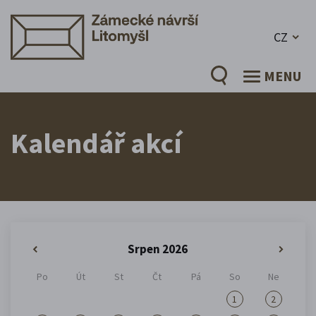
CZ
MENU
Kalendář akcí
Srpen 2026
«
»
Po
Út
St
Čt
Pá
So
Ne
1
2