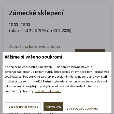
Zámecké sklepení
10.00 - 16.00
(platné od 21. 6. 2026 do 30. 9. 2026)
Zobrazit celou otevírací dobu
Zjistěte více
Vážíme si vašeho soukromí
K analýze návštěvnosti a funkcí webu, ukládání vašeho nastavení a
personalizaci obsahu a reklam využíváme cookies. Informace o tom, jak náš web
používáte, sdílíme se svými partnery pro sociální média, inzerci a analýzy, kteří
Portmoneum – Museum Josefa
mohou být ze zemí mimo EU. Partneři tyto údaje mohou zkombinovat s dalšími
informacemi, které jste jim poskytli nebo které získali v důsledku toho, že
Váchala
používáte jejich služby.
Podrobné informace
Portmoneum
Pouze nezbytné cookies
Přijmout vše
Spravovat cookies
09.00 - 12.00
,
13.00 - 17.00