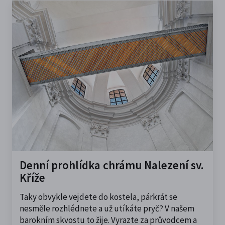
Denní prohlídka chrámu Nalezení sv.
Kříže
Taky obvykle vejdete do kostela, párkrát se
nesměle rozhlédnete a už utíkáte pryč? V našem
barokním skvostu to žije. Vyrazte za průvodcem a