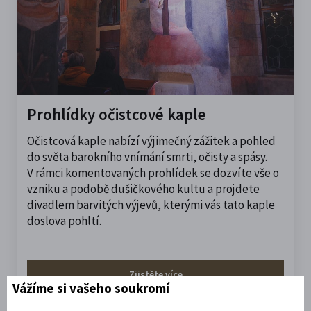
Prohlídky očistcové kaple
Očistcová kaple nabízí výjimečný zážitek a pohled
do světa barokního vnímání smrti, očisty a spásy.
V
rámci komentovaných prohlídek se dozvíte vše o
vzniku a podobě dušičkového kultu a projdete
divadlem barvitých výjevů, kterými vás tato kaple
doslova pohltí.
Zjistěte více
Vážíme si vašeho soukromí