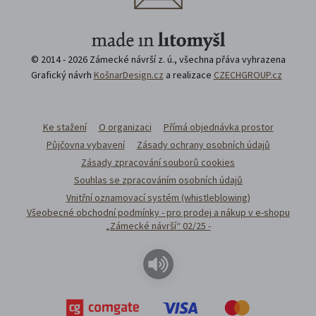
© 2014 - 2026 Zámecké návrší z. ú., všechna přáva vyhrazena
Grafický návrh
KošnarDesign.cz
a realizace
CZECHGROUP.cz
Ke stažení
O organizaci
Přímá objednávka prostor
Půjčovna vybavení
Zásady ochrany osobních údajů
Zásady zpracování souborů cookies
Souhlas se zpracováním osobních údajů
Vnitřní oznamovací systém (whistleblowing)
Všeobecné obchodní podmínky - pro prodej a nákup v e-shopu
„Zámecké návrší“ 02/25 -