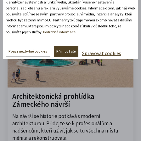
K analýze návštěvnosti a funkcí webu, ukládání vašeho nastavení a
personalizaci obsahu a reklam využíváme cookies. Informace o tom, jak náš web
používáte, sdílíme se svými partnery pro sociální média, inzerci a analýzy, kteří
mohou být ze zemí mimo EU. Partneři tyto údaje mohou zkombinovat s dalšími
informacemi, které jste jim poskytli nebo které získali v důsledku toho, že
používáte jejich služby.
Podrobné informace
Pouze nezbytné cookies
Přijmout vše
Spravovat cookies
Architektonická prohlídka
Zámeckého návrší
Na návrší se historie potkává s moderní
architekturou. Přidejte se k profesionálům a
nadšencům, kteří už ví, jak se tu všechna místa
měnila a rekonstruovala.