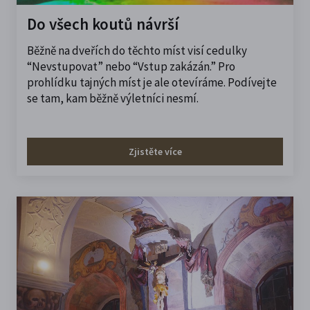
Do všech koutů návrší
Běžně na dveřích do těchto míst visí cedulky
“Nevstupovat” nebo “Vstup zakázán.” Pro
prohlídku tajných míst je ale otevíráme. Podívejte
se tam, kam běžně výletníci nesmí.
Zjistěte více