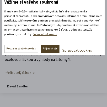
22. 6. 2026
Vážíme si vašeho soukromí
Život na návrší
K analýze návštěvnosti a funkcí webu, ukládání vašeho nastavení a
Znovuzrozený chrám Nalezení sv.
personalizaci obsahu a reklam využíváme cookies. Informace o tom, jak náš web
používáte, sdílíme se svými partnery pro sociální média, inzerci a analýzy, kteří
Kříže
mohou být ze zemí mimo EU. Partneři tyto údaje mohou zkombinovat s dalšími
informacemi, které jste jim poskytli nebo které získali v důsledku toho, že
používáte jejich služby.
Podrobné informace
Příběh piaristického chrámu Nalezení sv. Kříže je
příběhem velkého chátrání i odvážného znovuzrození.
Přijďte objevit prostor, kde se barokní architektura
Pouze nezbytné cookies
Přijmout vše
Spravovat cookies
potkává se současným uměním, světelnými instalacemi,
ocelovou lávkou a výhledy na Litomyšl.
Přečíst celý článek
David Zandler