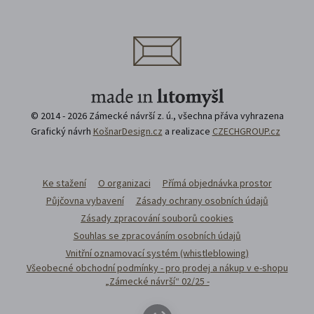
© 2014 - 2026 Zámecké návrší z. ú., všechna přáva vyhrazena
Grafický návrh
KošnarDesign.cz
a realizace
CZECHGROUP.cz
Ke stažení
O organizaci
Přímá objednávka prostor
Půjčovna vybavení
Zásady ochrany osobních údajů
Zásady zpracování souborů cookies
Souhlas se zpracováním osobních údajů
Vnitřní oznamovací systém (whistleblowing)
Všeobecné obchodní podmínky - pro prodej a nákup v e-shopu
„Zámecké návrší“ 02/25 -