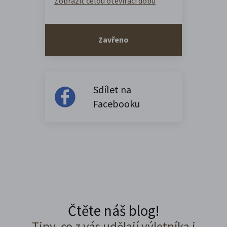
Zobrazit celou otevírací dobu
Zavřeno
Sdílet na
Facebooku
Čtěte náš blog!
Tipy, co z vás udělají výletníka i