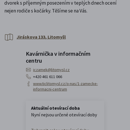
dvorek s příjemným posezením v teplých dnech ocení
nejen rodiče s kočárky. Těšíme se na Vás.
Jiráskova 133, Litomyšl
Kavárnička v informačním
centru
iczamek@litomysl.cz
+420 461 611 066
www.ticlitomysl.cz/o-nas/1-zamecke-
informacni-centrum
Aktuální otevírací doba
Nyní nejsou určené otevírací doby