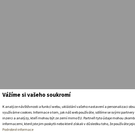
Vážíme si vašeho soukromí
K analýze návštěvnosti a funkcí webu, ukládání vašeho nastavení a personalizaci ob
využíváme cookies. Informace o tom, jak náš web používáte, sdílíme se svými partnery 
inzerci a analýzy, kteří mohou být ze zemí mimo EU. Partneři tyto údaje mohou zkomb
informacemi, které jste jim poskytli nebo které získali v důsledku toho, že používáte jeji
Podrobné informace