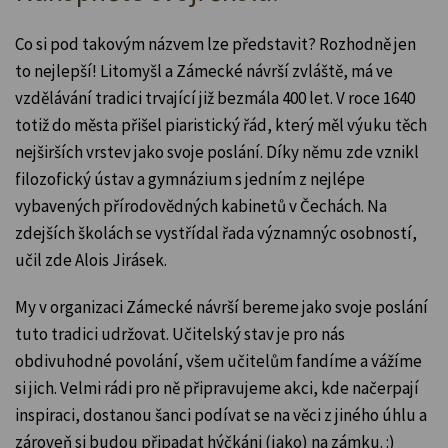
Co si pod takovým názvem lze představit? Rozhodně jen
to nejlepší! Litomyšl a Zámecké návrší zvláště, má ve
vzdělávání tradici trvající již bezmála 400 let. V roce 1640
totiž do města přišel piaristický řád, který měl výuku těch
nejširších vrstev jako svoje poslání. Díky němu zde vznikl
filozofický ústav a gymnázium s jedním z nejlépe
vybavených přírodovědných kabinetů v Čechách. Na
zdejších školách se vystřídal řada významnýc osobností,
učil zde Alois Jirásek.
My v organizaci Zámecké návrší bereme jako svoje poslání
tuto tradici udržovat. Učitelský stav je pro nás
obdivuhodné povolání, všem učitelům fandíme a vážíme
si jich. Velmi rádi pro ně připravujeme akci, kde načerpají
inspiraci, dostanou šanci podívat se na věci z jiného úhlu a
zároveň si budou připadat hýčkáni (jako) na zámku. :)