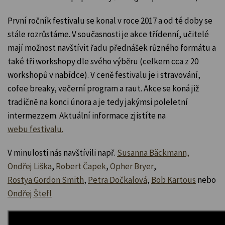
První ročník festivalu se konal v roce 2017 a od té doby se
stále rozrůstáme. V současnosti je akce třídenní, učitelé
mají možnost navštívit řadu přednášek různého formátu a
také tři workshopy dle svého výběru (celkem cca z 20
workshopů v nabídce). V ceně festivalu je i stravování,
cofee breaky, večerní program a raut. Akce se koná již
tradičně na konci února a je tedy jakýmsi poleletní
intermezzem. Aktuální informace zjistíte na
webu festivalu.
V minulosti nás navštívili např.
Susanna Bäckmann,
Ondřej Liška
,
Robert Čapek
,
Opher Bryer
,
Rostya Gordon Smith
,
Petra Dočkalová
,
Bob Kartous
nebo
Ondřej Štefl