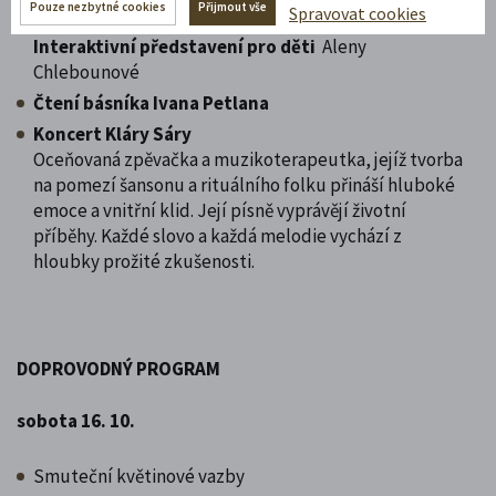
Pouze nezbytné cookies
Přijmout vše
Spravovat cookies
otázky citlivě, pravdivě a přiměřeně jejich věku.
Interaktivní představení pro děti
Aleny
Chlebounové
Čtení básníka Ivana Petlana
Koncert Kláry Sáry
Oceňovaná zpěvačka a muzikoterapeutka, jejíž tvorba
na pomezí šansonu a rituálního folku přináší hluboké
emoce a vnitřní klid. Její písně vyprávějí životní
příběhy. Každé slovo a každá melodie vychází z
hloubky prožité zkušenosti.
DOPROVODNÝ PROGRAM
sobota 16. 10.
Smuteční květinové vazby