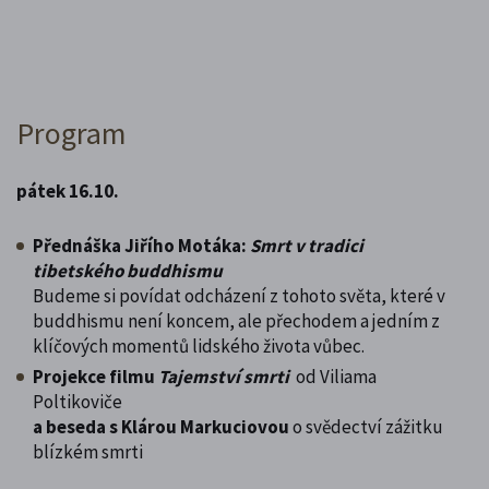
Program
pátek 16.10.
Přednáška Jiřího Motáka:
Smrt v tradici
tibetského buddhismu
Budeme si povídat odcházení z tohoto světa, které v
buddhismu není koncem, ale přechodem a jedním z
klíčových momentů lidského života vůbec.
Projekce filmu
Tajemství smrti
od Viliama
Poltikoviče
a beseda s Klárou Markuciovou
o svědectví zážitku
blízkém smrti