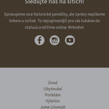
Sledujte nás na sítích!
Spravujeme sice historické památky, ale zprávy nepíšeme
brkem u svíček. To nejzajímavější pro vás ťukáme do
statusů a sdílíme online. Mrkněte!
Úvod
Ubytování
Pořádám
Výletím
Jsme Litomyšl