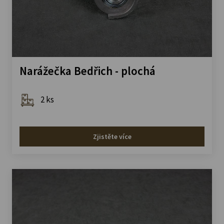
Narážečka Bedřich - plochá
2 ks
Zjistěte více