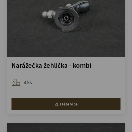
Narážečka žehlička - kombi
4 ks
Zjistěte více