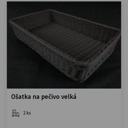
Ošatka na pečivo velká
2 ks