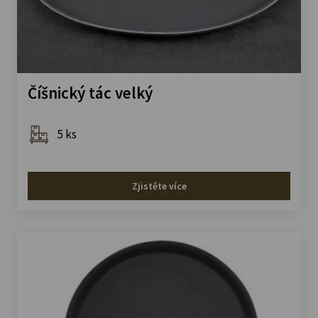
Číšnický tác velký
5 ks
Zjistěte více