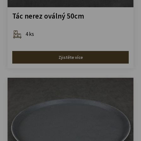
Tác nerez oválný 50cm
4 ks
Zjistěte více