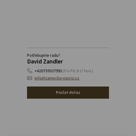
Potřebujete radu?
David Zandler
+420739337992
(Po-Pá: 8-17 hod.)
info@zamecke-navrsi.cz
Poslat dotaz