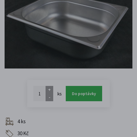
+
ks
Do poptávky
-
4 ks
30 Kč