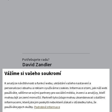
Potřebujete radu?
David Zandler
+420739337992
Vážíme si vašeho soukromí
(Po-Pá: 8-17 hod.)
info@zamecke-navrsi.cz
K analýze návštěvnosti a funkcí webu, ukládání vašeho nastavení a
personalizaci obsahu a reklam využíváme cookies. Informace o tom, jak náš web
Poslat dotaz
používáte, sdílíme se svými partnery pro sociální média, inzerci a analýzy, kteří
mohou být ze zemí mimo EU. Partneři tyto údaje mohou zkombinovat s dalšími
informacemi, které jste jim poskytli nebo které získali v důsledku toho, že
používáte jejich služby.
Podrobné informace