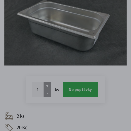
+
ks
Do poptávky
-
2 ks
20 Kč