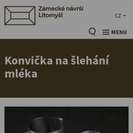
CZ
MENU
Konvička na šlehání
mléka