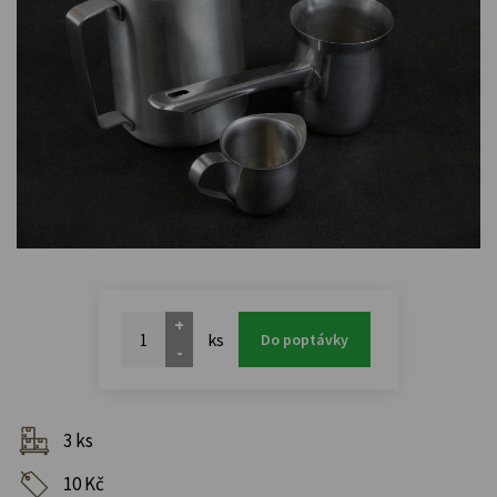
+
ks
Do poptávky
-
3 ks
10 Kč