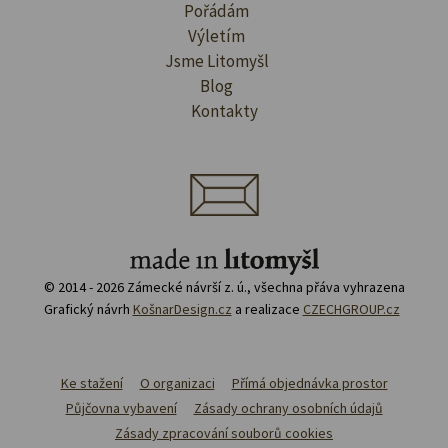
Pořádám
Výletím
Jsme Litomyšl
Blog
Kontakty
© 2014 - 2026 Zámecké návrší z. ú., všechna přáva vyhrazena
Grafický návrh
KošnarDesign.cz
a realizace
CZECHGROUP.cz
Ke stažení
O organizaci
Přímá objednávka prostor
Půjčovna vybavení
Zásady ochrany osobních údajů
Zásady zpracování souborů cookies