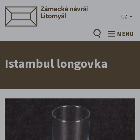
CZ
MENU
Istambul longovka