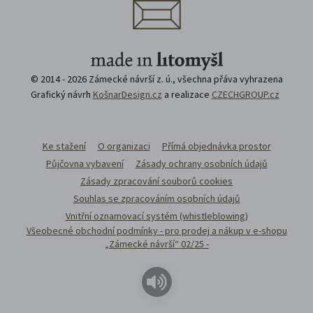
© 2014 - 2026 Zámecké návrší z. ú., všechna přáva vyhrazena
Grafický návrh
KošnarDesign.cz
a realizace
CZECHGROUP.cz
Ke stažení
O organizaci
Přímá objednávka prostor
Půjčovna vybavení
Zásady ochrany osobních údajů
Zásady zpracování souborů cookies
Souhlas se zpracováním osobních údajů
Vnitřní oznamovací systém (whistleblowing)
Všeobecné obchodní podmínky - pro prodej a nákup v e-shopu
„Zámecké návrší“ 02/25 -