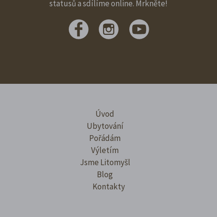
statusů a sdílíme online. Mrkněte!
Úvod
Ubytování
Pořádám
Výletím
Jsme Litomyšl
Blog
Kontakty