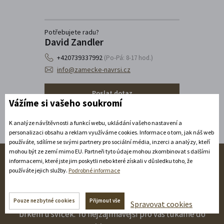
Potřebujete radu?
David Zandler
+420739337992
(Po-Pá: 8-17 hod.)
info@zamecke-navrsi.cz
Poslat dotaz
Vážíme si vašeho soukromí
K analýze návštěvnosti a funkcí webu, ukládání vašeho nastavení a
personalizaci obsahu a reklam využíváme cookies. Informace o tom, jak náš web
používáte, sdílíme se svými partnery pro sociální média, inzerci a analýzy, kteří
mohou být ze zemí mimo EU. Partneři tyto údaje mohou zkombinovat s dalšími
informacemi, které jste jim poskytli nebo které získali v důsledku toho, že
Sledujte nás na sítích!
používáte jejich služby.
Podrobné informace
Spravujeme sice historické památky, ale zprávy nepíšeme
Pouze nezbytné cookies
Přijmout vše
Spravovat cookies
brkem u svíček. To nejzajímavější pro vás ťukáme do