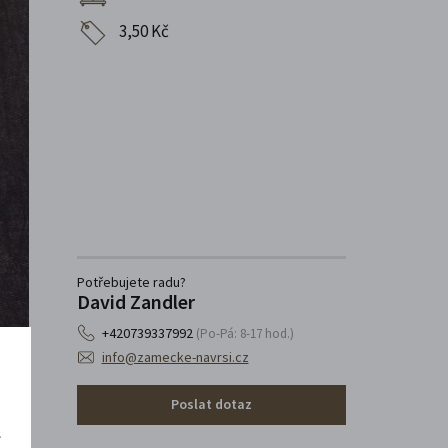
3,50 Kč
Potřebujete radu?
David Zandler
+420739337992
(Po-Pá: 8-17 hod.)
info@zamecke-navrsi.cz
Poslat dotaz
š