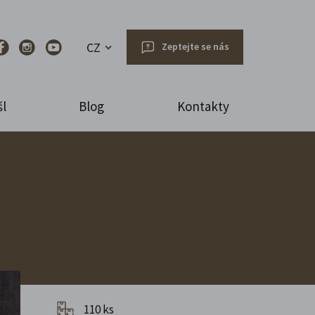
CZ
Zeptejte se nás
l
Blog
Kontakty
110 ks