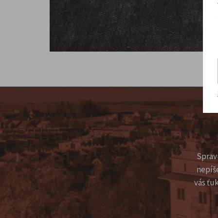
Sprav
nepíš
vás ťu