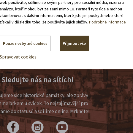
web používáte, sdílíme se svými partnery pro sociální média, inzerci a
analýzy, kteří mohou být ze zemí mimo EU. Partneři tyto údaje mohou
zkombinovat s dalšími informacemi, které jste jim poskytli nebo které
získali v důsledku toho, že používáte jejich služby.
Podrobné informace
Pouze nezbytné cookies
Přijmout vše
Spravovat cookies
Sledujte nás na sítích!
ujeme sice historické památky, ale zprávy
eme brkem u svíček. To nejzajímavější pro
káme do statusů a sdílíme online. Mrkněte!