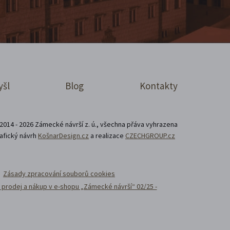
yšl
Blog
Kontakty
2014 - 2026 Zámecké návrší z. ú., všechna přáva vyhrazena
afický návrh
KošnarDesign.cz
a realizace
CZECHGROUP.cz
Zásady zpracování souborů cookies
prodej a nákup v e-shopu „Zámecké návrší“ 02/25 -