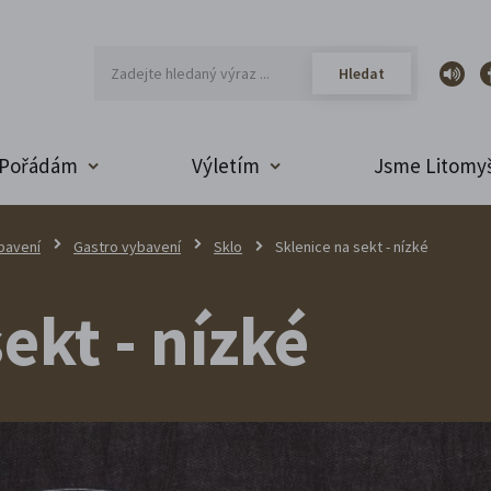
Pořádám
Výletím
Jsme Litomyš
bavení
Gastro vybavení
Sklo
Sklenice na sekt - nízké
ekt - nízké