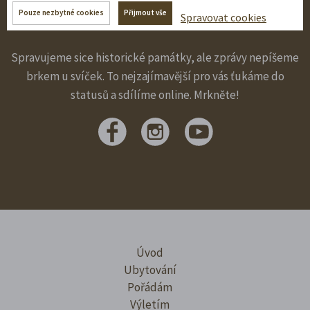
Pouze nezbytné cookies
Přijmout vše
Sledujte nás na sítích!
Spravovat cookies
Spravujeme sice historické památky, ale zprávy nepíšeme
brkem u svíček. To nejzajímavější pro vás ťukáme do
statusů a sdílíme online. Mrkněte!
Úvod
Ubytování
Pořádám
Výletím