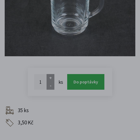
+
ks
Do poptávky
-
35 ks
3,50 Kč