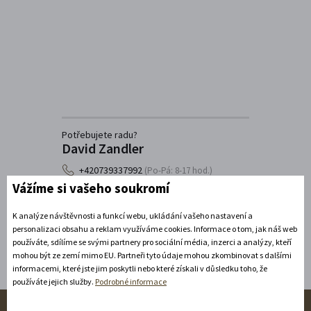
Potřebujete radu?
David Zandler
+420739337992
(Po-Pá: 8-17 hod.)
Vážíme si vašeho soukromí
info@zamecke-navrsi.cz
K analýze návštěvnosti a funkcí webu, ukládání vašeho nastavení a
Poslat dotaz
personalizaci obsahu a reklam využíváme cookies. Informace o tom, jak náš web
používáte, sdílíme se svými partnery pro sociální média, inzerci a analýzy, kteří
mohou být ze zemí mimo EU. Partneři tyto údaje mohou zkombinovat s dalšími
informacemi, které jste jim poskytli nebo které získali v důsledku toho, že
používáte jejich služby.
Podrobné informace