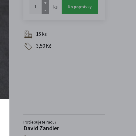
+
ks
Do poptávky
-
15 ks
3,50 Kč
Potřebujete radu?
David Zandler
š