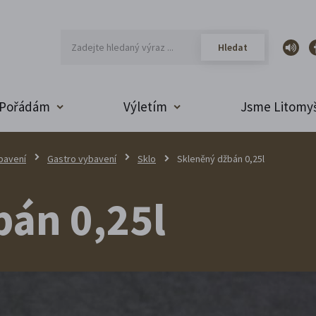
Pořádám
Výletím
Jsme Litomyš
bavení
Gastro vybavení
Sklo
Skleněný džbán 0,25l
bán 0,25l