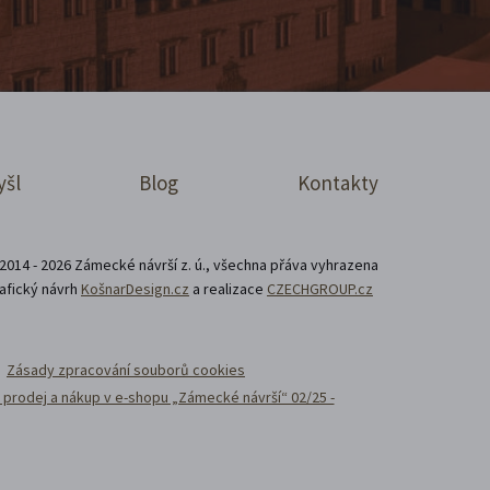
yšl
Blog
Kontakty
2014 - 2026 Zámecké návrší z. ú., všechna přáva vyhrazena
afický návrh
KošnarDesign.cz
a realizace
CZECHGROUP.cz
Zásady zpracování souborů cookies
prodej a nákup v e-shopu „Zámecké návrší“ 02/25 -