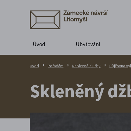
Úvod
Ubytování
Úvod
Pořádám
Nabízené služby
Půjčovna vy
Skleněný dž