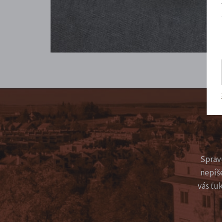
Sprav
nepíš
vás ťu