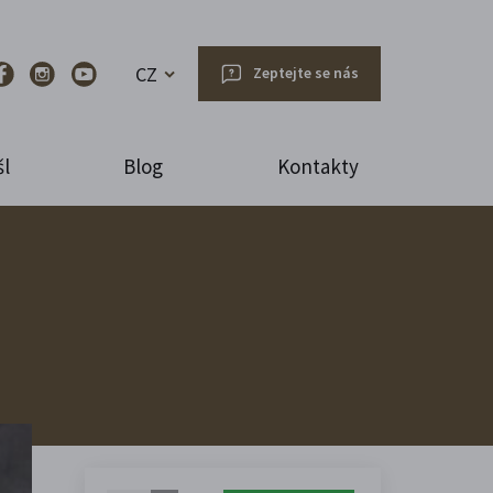
CZ
Zeptejte se nás
l
Blog
Kontakty