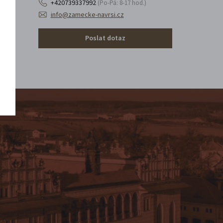
+420739337992
(Po-Pá: 8-17 hod.)
info@zamecke-navrsi.cz
Poslat dotaz