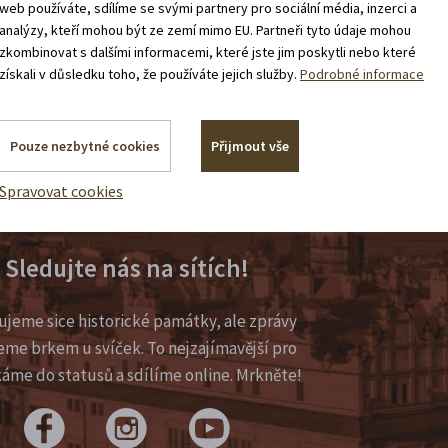
web používáte, sdílíme se svými partnery pro sociální média, inzerci a
analýzy, kteří mohou být ze zemí mimo EU. Partneři tyto údaje mohou
zkombinovat s dalšími informacemi, které jste jim poskytli nebo které
získali v důsledku toho, že používáte jejich služby.
Podrobné informace
Pouze nezbytné cookies
Přijmout vše
Spravovat cookies
Sledujte nás na sítích!
ujeme sice historické památky, ale zprávy
eme brkem u svíček. To nejzajímavější pro
káme do statusů a sdílíme online. Mrkněte!