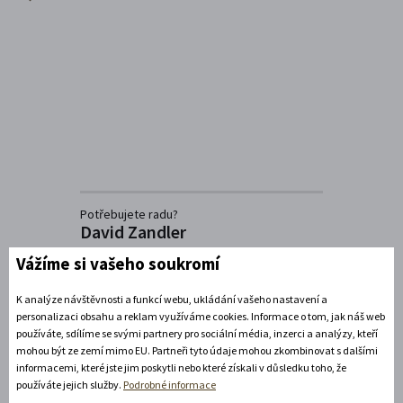
Potřebujete radu?
David Zandler
+420739337992
Vážíme si vašeho soukromí
(Po-Pá: 8-17 hod.)
info@zamecke-navrsi.cz
K analýze návštěvnosti a funkcí webu, ukládání vašeho nastavení a
personalizaci obsahu a reklam využíváme cookies. Informace o tom, jak náš web
Poslat dotaz
používáte, sdílíme se svými partnery pro sociální média, inzerci a analýzy, kteří
mohou být ze zemí mimo EU. Partneři tyto údaje mohou zkombinovat s dalšími
informacemi, které jste jim poskytli nebo které získali v důsledku toho, že
používáte jejich služby.
Podrobné informace