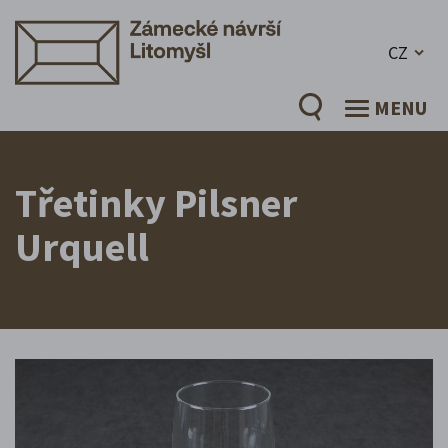
CZ
MENU
Třetinky Pilsner
Urquell