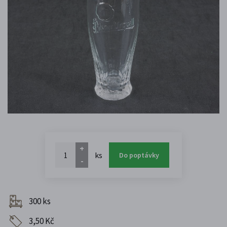
+
ks
Do poptávky
-
300 ks
3,50 Kč