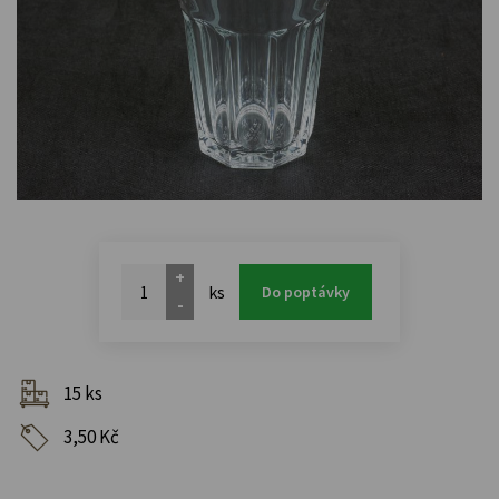
+
ks
Do poptávky
-
15 ks
3,50 Kč