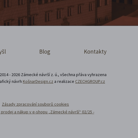
yšl
Blog
Kontakty
2014 - 2026 Zámecké návrší z. ú., všechna přáva vyhrazena
afický návrh
KošnarDesign.cz
a realizace
CZECHGROUP.cz
Zásady zpracování souborů cookies
prodej a nákup v e-shopu „Zámecké návrší“ 02/25 -