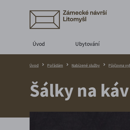
Úvod
Ubytování
Úvod
Pořádám
Nabízené služby
Půjčovna vy
Šálky na káv