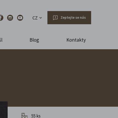
CZ
Zeptejte se nás
l
Blog
Kontakty
55 ks