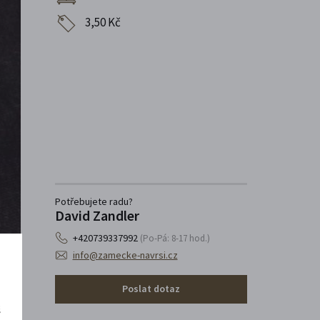
3,50 Kč
Potřebujete radu?
David Zandler
+420739337992
(Po-Pá: 8-17 hod.)
info@zamecke-navrsi.cz
Poslat dotaz
š