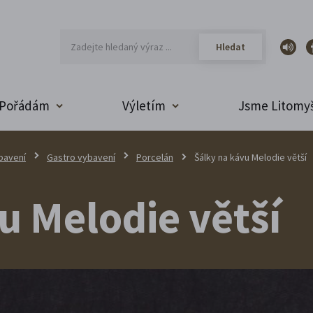
Pořádám
Výletím
Jsme Litomyš
bavení
Gastro vybavení
Porcelán
Šálky na kávu Melodie větší
u Melodie větší