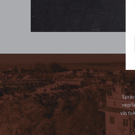
Sprav
nepíš
vás ťu