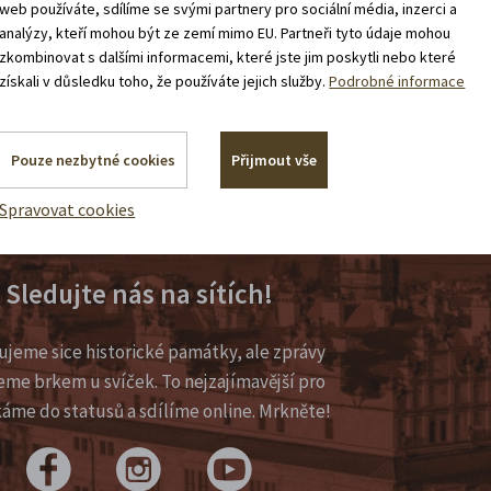
web používáte, sdílíme se svými partnery pro sociální média, inzerci a
analýzy, kteří mohou být ze zemí mimo EU. Partneři tyto údaje mohou
zkombinovat s dalšími informacemi, které jste jim poskytli nebo které
získali v důsledku toho, že používáte jejich služby.
Podrobné informace
Pouze nezbytné cookies
Přijmout vše
Spravovat cookies
Sledujte nás na sítích!
ujeme sice historické památky, ale zprávy
eme brkem u svíček. To nejzajímavější pro
káme do statusů a sdílíme online. Mrkněte!