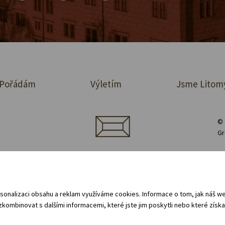
Pořádám
Výletím
Jsme Litom
© 
Gr
jednávka prostor
Půjčovna vybavení
Zásady ochrany osobních údajů
 oznamovací systém (whistleblowing)
Všeobecné obchodní podmínky - pro 
sonalizaci obsahu a reklam využíváme cookies. Informace o tom, jak náš web
kombinovat s dalšími informacemi, které jste jim poskytli nebo které získal