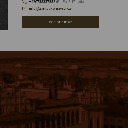
+420739337992
(Po-Pá: 8-17 hod.)
info@zamecke-navrsi.cz
Poslat dotaz