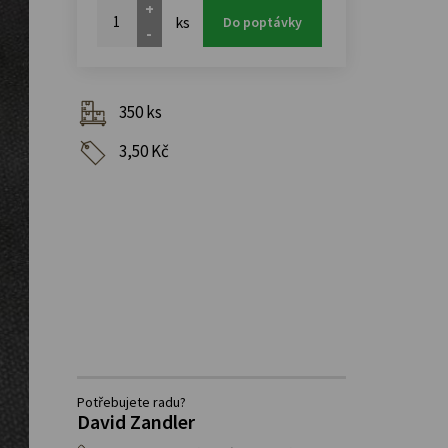
+
ks
Do poptávky
-
350 ks
3,50 Kč
Potřebujete radu?
David Zandler