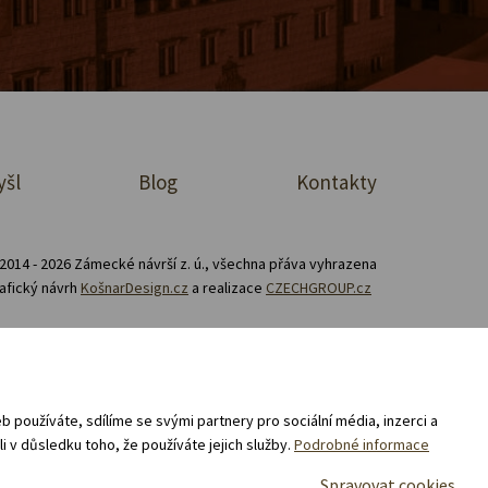
yšl
Blog
Kontakty
2014 - 2026 Zámecké návrší z. ú., všechna přáva vyhrazena
afický návrh
KošnarDesign.cz
a realizace
CZECHGROUP.cz
Zásady zpracování souborů cookies
prodej a nákup v e-shopu „Zámecké návrší“ 02/25 -
 používáte, sdílíme se svými partnery pro sociální média, inzerci a
i v důsledku toho, že používáte jejich služby.
Podrobné informace
Spravovat cookies