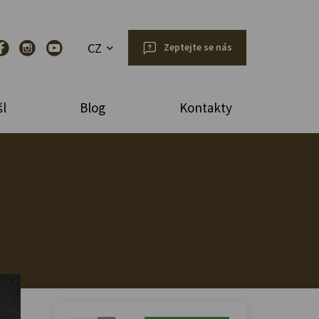
CZ
Zeptejte se nás
l
Blog
Kontakty