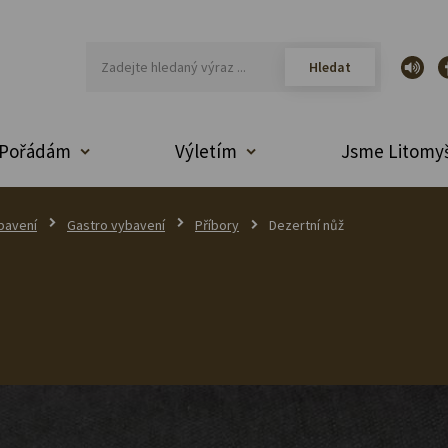
Pořádám
Výletím
Jsme Litomyš
bavení
Gastro vybavení
Příbory
Dezertní nůž