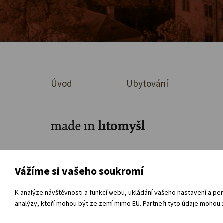
Úvod
Ubytování
Ke stažení
O organizaci
Přímá ob
Vážíme si vašeho soukromí
Souhlas se zpracováním osobních údajů
Vnitřní
K analýze návštěvnosti a funkcí webu, ukládání vašeho nastavení a per
analýzy, kteří mohou být ze zemí mimo EU. Partneři tyto údaje mohou z