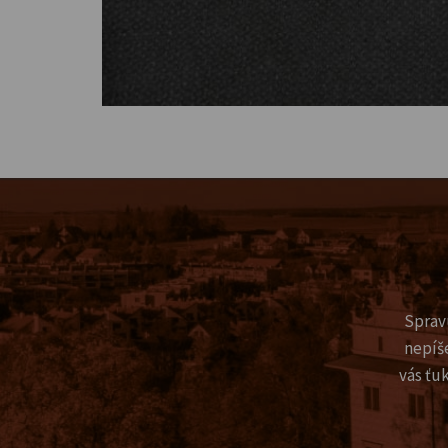
Sprav
nepíš
vás ťu