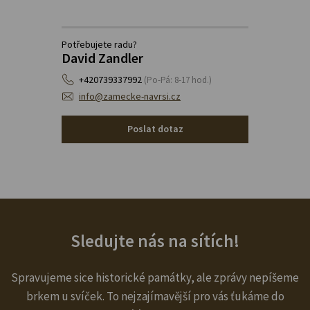
Potřebujete radu?
David Zandler
+420739337992
(Po-Pá: 8-17 hod.)
info@zamecke-navrsi.cz
Poslat dotaz
Sledujte nás na sítích!
Spravujeme sice historické památky, ale zprávy nepíšeme
brkem u svíček. To nejzajímavější pro vás ťukáme do