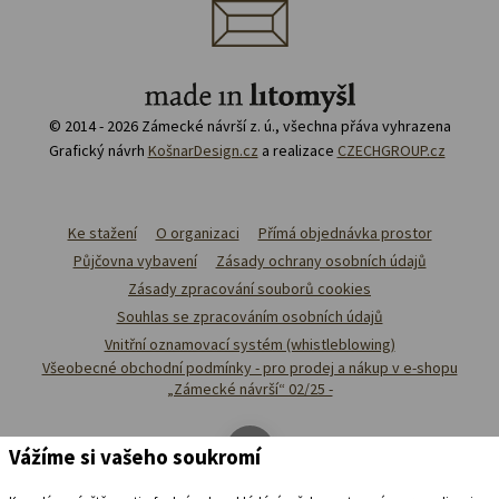
© 2014 - 2026 Zámecké návrší z. ú., všechna přáva vyhrazena
Grafický návrh
KošnarDesign.cz
a realizace
CZECHGROUP.cz
Ke stažení
O organizaci
Přímá objednávka prostor
Půjčovna vybavení
Zásady ochrany osobních údajů
Zásady zpracování souborů cookies
Souhlas se zpracováním osobních údajů
Vnitřní oznamovací systém (whistleblowing)
Všeobecné obchodní podmínky - pro prodej a nákup v e-shopu
„Zámecké návrší“ 02/25 -
Vážíme si vašeho soukromí