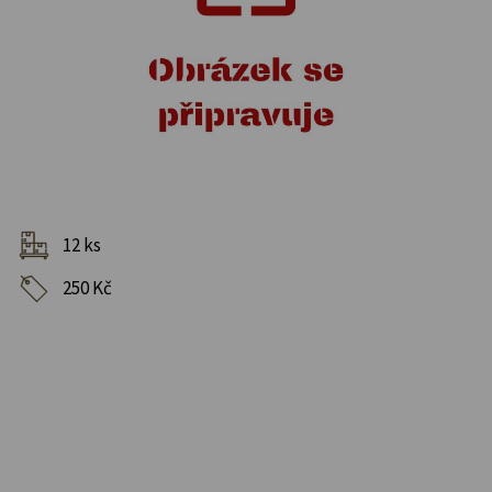
12 ks
250 Kč