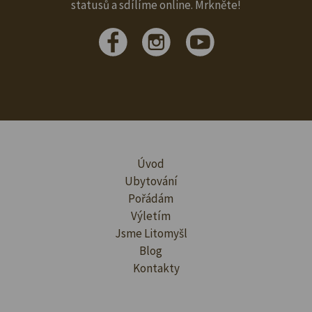
statusů a sdílíme online. Mrkněte!
Úvod
Ubytování
Pořádám
Výletím
Jsme Litomyšl
Blog
Kontakty