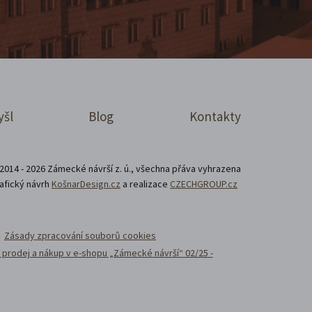
yšl
Blog
Kontakty
2014 - 2026 Zámecké návrší z. ú., všechna přáva vyhrazena
afický návrh
KošnarDesign.cz
a realizace
CZECHGROUP.cz
Zásady zpracování souborů cookies
prodej a nákup v e-shopu „Zámecké návrší“ 02/25 -