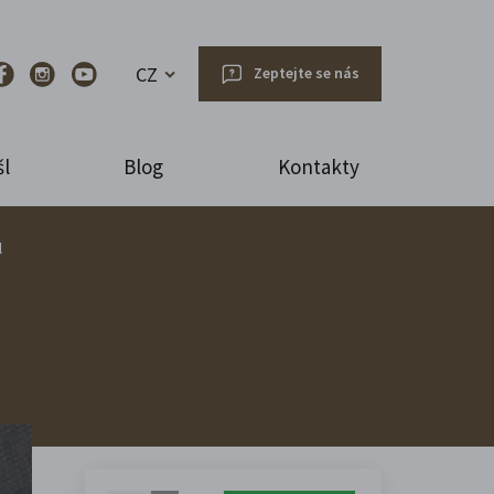
CZ
Zeptejte se nás
l
Blog
Kontakty
l