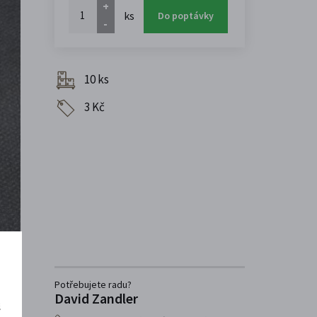
+
ks
Do poptávky
-
10 ks
3 Kč
Potřebujete radu?
David Zandler
š