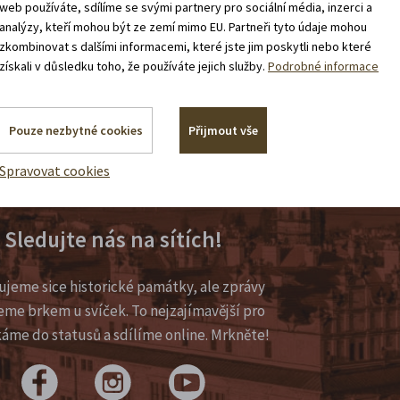
web používáte, sdílíme se svými partnery pro sociální média, inzerci a
analýzy, kteří mohou být ze zemí mimo EU. Partneři tyto údaje mohou
zkombinovat s dalšími informacemi, které jste jim poskytli nebo které
získali v důsledku toho, že používáte jejich služby.
Podrobné informace
Pouze nezbytné cookies
Přijmout vše
Spravovat cookies
Sledujte nás na sítích!
ujeme sice historické památky, ale zprávy
eme brkem u svíček. To nejzajímavější pro
káme do statusů a sdílíme online. Mrkněte!