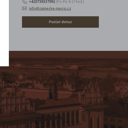
+420739337992
(Po-Pá: 8-17 hod.)
info@zamecke-navrsi.cz
Poslat dotaz