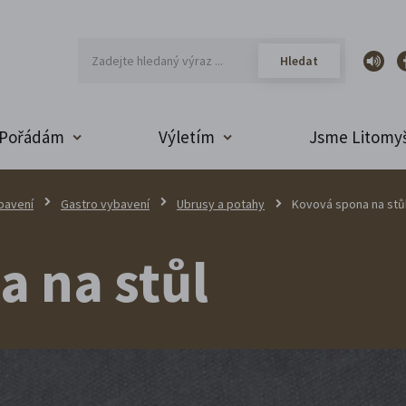
Pořádám
Výletím
Jsme Litomyš
bavení
Gastro vybavení
Ubrusy a potahy
Kovová spona na stů
 na stůl