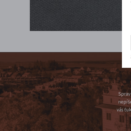
Sprav
nepíš
vás ťu