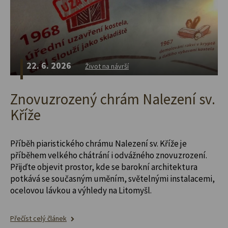
22. 6. 2026
Život na návrší
Znovuzrozený chrám Nalezení sv.
Kříže
Příběh piaristického chrámu Nalezení sv. Kříže je
příběhem velkého chátrání i odvážného znovuzrození.
Přijďte objevit prostor, kde se barokní architektura
potkává se současným uměním, světelnými instalacemi,
ocelovou lávkou a výhledy na Litomyšl.
Přečíst celý článek