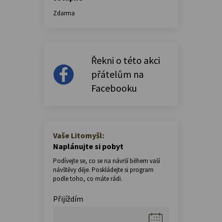
Zdarma
Řekni o této akci
přátelům na
Facebooku
Vaše Litomyšl:
Naplánujte si pobyt
Podívejte se, co se na návrší během vaší
návštěvy děje. Poskládejte si program
podle toho, co máte rádi.
Přijíždím