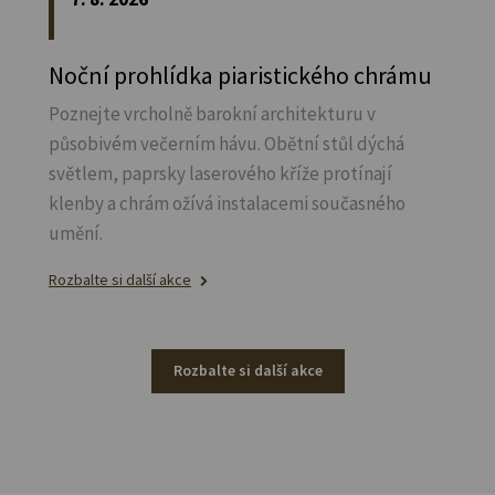
Noční prohlídka piaristického chrámu
Poznejte vrcholně barokní architekturu v
působivém večerním hávu. Obětní stůl dýchá
světlem, paprsky laserového kříže protínají
klenby a chrám ožívá instalacemi současného
umění.
Rozbalte si další akce
Rozbalte si další akce