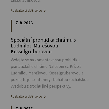
Elišku Junkovou.
Rozbalte si další akce
7. 8. 2026
Speciální prohlídka chrámu s
Ludmilou Marešovou
Kesselgruberovou
Vydejte se na komentovanou prohlídku
piaristického chrámu Nalezení sv.
Kříže s
Ludmilou Marešovou Kesselgruberovou a
poznejte jeho interiéry i bohatou sochařskou
výzdobu z trochu jiné perspektivy.
Rozbalte si další akce
7. 8. 2026