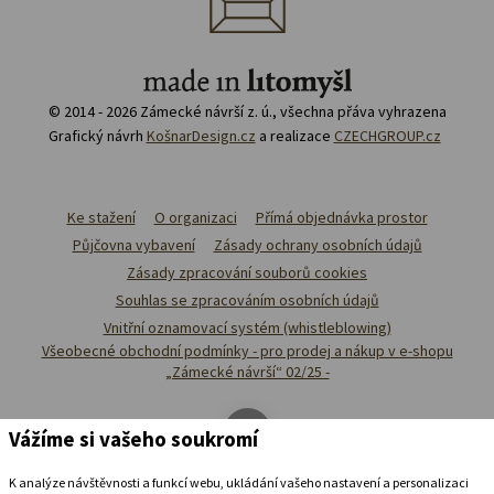
© 2014 - 2026 Zámecké návrší z. ú., všechna přáva vyhrazena
Grafický návrh
KošnarDesign.cz
a realizace
CZECHGROUP.cz
Ke stažení
O organizaci
Přímá objednávka prostor
Půjčovna vybavení
Zásady ochrany osobních údajů
Zásady zpracování souborů cookies
Souhlas se zpracováním osobních údajů
Vnitřní oznamovací systém (whistleblowing)
Všeobecné obchodní podmínky - pro prodej a nákup v e-shopu
„Zámecké návrší“ 02/25 -
Vážíme si vašeho soukromí
K analýze návštěvnosti a funkcí webu, ukládání vašeho nastavení a personalizaci