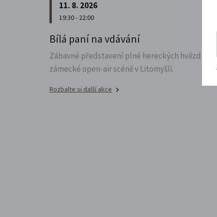
11. 8. 2026
19:30 - 22:00
Bílá paní na vdávání
Zábavné představení plné hereckých hvězd na
zámecké open-air scéně v Litomyšli.
Rozbalte si další akce