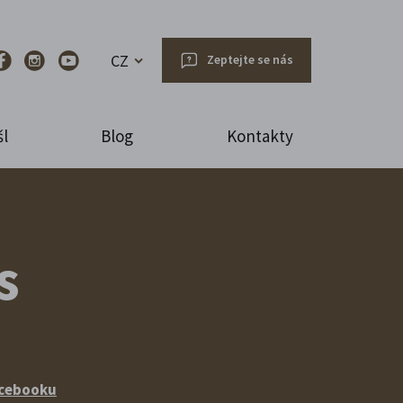
CZ
Zeptejte se nás
l
Blog
Kontakty
s
acebooku