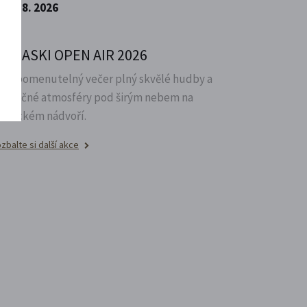
15. 8. 2026
HINASKI OPEN AIR 2026
ezapomenutelný večer plný skvělé hudby a
edinečné atmosféry pod širým nebem na
ámeckém nádvoří.
zbalte si další akce