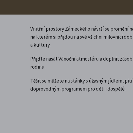
Vnitřní prostory Zámeckého návrší se promění na
na kterém si přijdou na své všichni milovníci dobr
a kultury.
Přijďte nasát Vánoční atmosféru a doplnit zásob
rodinu.
Těšit se můžete na stánky s úžasným jídlem, pit
doprovodným programem pro děti i dospělé.