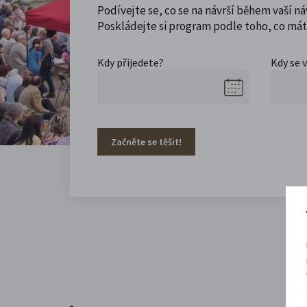
Podívejte se, co se na návrší během vaší ná
Poskládejte si program podle toho, co máte
Kdy přijedete?
Kdy se 
Začněte se těšit!