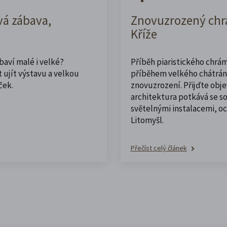
vá zábava,
Znovuzrozený chrá
Kříže
abaví malé i velké?
Příběh piaristického chrám
 ujít výstavu a velkou
příběhem velkého chátrán
ček.
znovuzrození. Přijďte obje
architektura potkává se 
světelnými instalacemi, o
Litomyšl.
Přečíst celý článek