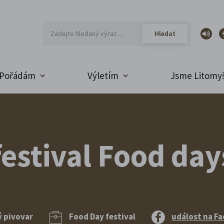
Pořádám
Výletím
Jsme Litomyš
estival Food day
ý pivovar
Food Day festival
událost na F