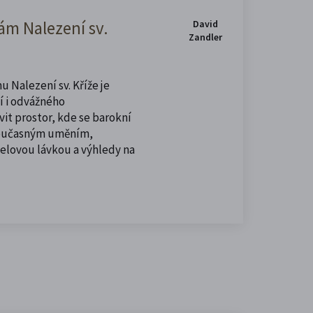
m Nalezení sv.
David
Zandler
u Nalezení sv. Kříže je
í i odvážného
vit prostor, kde se barokní
současným uměním,
celovou lávkou a výhledy na