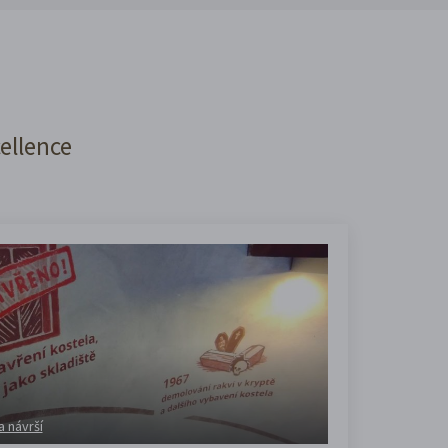
cellence
a návrší