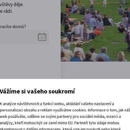
vštěvy děje.
 rádi.
vracíte domů?
Vážíme si vašeho soukromí
Akce, co jsou za rohem
K analýze návštěvnosti a funkcí webu, ukládání vašeho nastavení a
personalizaci obsahu a reklam využíváme cookies. Informace o tom, jak ná
web používáte, sdílíme se svými partnery pro sociální média, inzerci a
analýzy, kteří mohou být ze zemí mimo EU. Partneři tyto údaje mohou
zkombinovat s dalšími informacemi, které jste jim poskytli nebo které