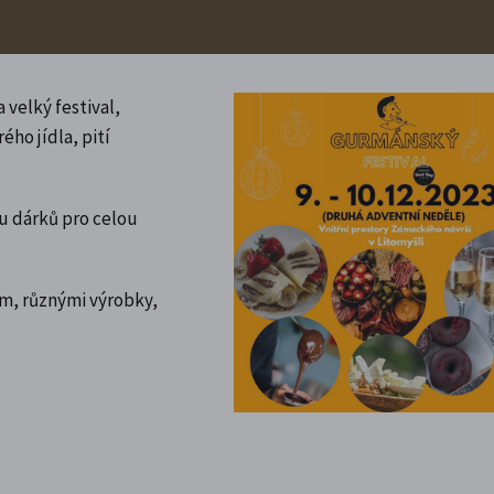
 velký festival,
ého jídla, pití
u dárků pro celou
ím, různými výrobky,