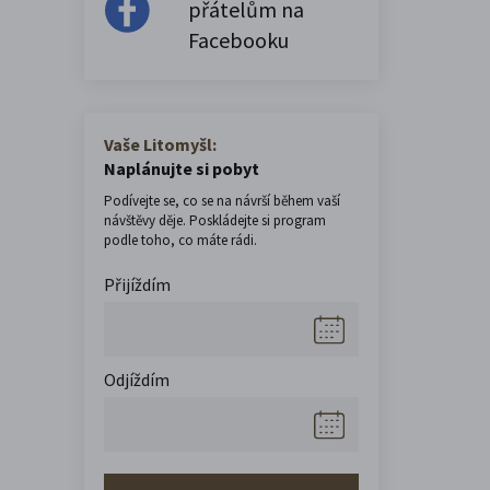
přátelům na
Facebooku
Vaše Litomyšl:
Naplánujte si pobyt
Podívejte se, co se na návrší během vaší
návštěvy děje. Poskládejte si program
podle toho, co máte rádi.
Přijíždím
Odjíždím