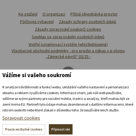
Ke stažení
O organizaci
Přímá objednávka prostor
Půjčovna vybavení
Zásady ochrany osobních údajů
Zásady zpracování souborů cookies
Souhlas se zpracováním osobních údajů
Vnitřní oznamovací systém (whistleblowing)
Všeobecné obchodní podmínky - pro prodej a nákup v e-shopu
„Zámecké návrší“ 02/25 -
Vážíme si vašeho soukromí
K analýze návštěvnosti a funkcí webu, ukládání vašeho nastavení a personalizaci
obsahu a reklam využíváme cookies. Informace o tom, jak náš web používáte,
sdílíme se svými partnery pro sociální média, inzerci a analýzy, kteří mohou být ze
zemí mimo EU. Partneři tyto údaje mohou zkombinovat s dalšími informacemi, které
jste jim poskytli nebo které získali v důsledku toho, že používáte jejich služby.
Podrobné informace
Spravovat cookies
Ubytovat se v
zámeckém
pivovaru
Pouze nezbytné cookies
Přijmout vše
+420 739 337 992
recepce@zamecke-navrsi.cz