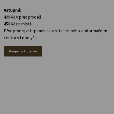
Vstupné:
400 Kč v předprodeji
450 Kč na místě
Předprodej vstupenek na smsticket nebo v Informačním
centru v Litomyšli.
Koupit vstupenku