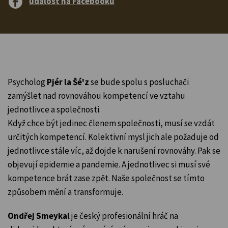
událost na Facebooku
Psycholog
Pjér la Šé'
z
se bude spolu s posluchači
zamýšlet nad rovnováhou kompetencí ve vztahu
jednotlivce a společnosti.
Když chce být jedinec členem společnosti, musí se vzdát
určitých kompetencí. Kolektivní mysl jich ale požaduje od
jednotlivce stále víc, až dojde k narušení rovnováhy. Pak se
objevují epidemie a pandemie. A jednotlivec si musí své
kompetence brát zase zpět. Naše společnost se tímto
způsobem mění a transformuje.
Ondřej Smeykal
je český profesionální hráč na