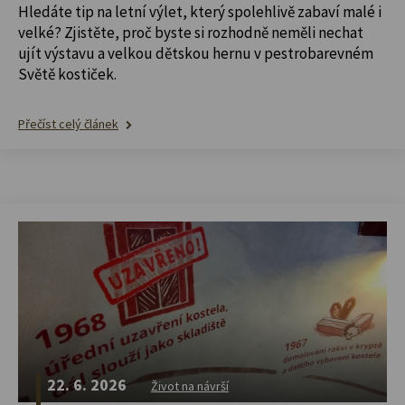
Hledáte tip na letní výlet, který spolehlivě zabaví malé i
velké? Zjistěte, proč byste si rozhodně neměli nechat
ujít výstavu a velkou dětskou hernu v pestrobarevném
Světě kostiček.
Přečíst celý článek
22. 6. 2026
Život na návrší