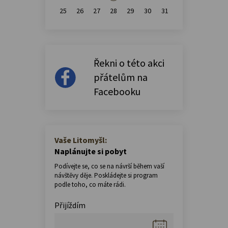
25
26
27
28
29
30
31
Řekni o této akci
přátelům na
Facebooku
Vaše Litomyšl:
Naplánujte si pobyt
Podívejte se, co se na návrší během vaší
návštěvy děje. Poskládejte si program
podle toho, co máte rádi.
Přijíždím