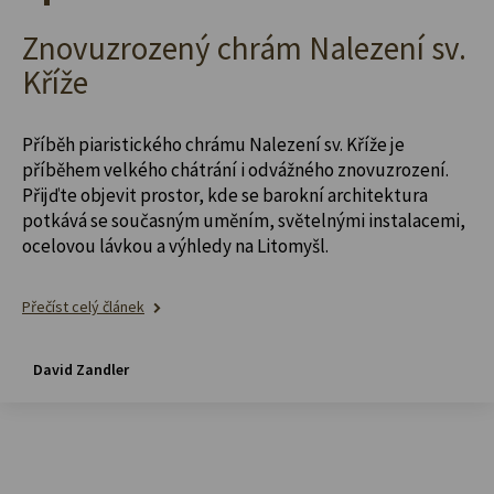
Znovuzrozený chrám Nalezení sv.
Kříže
Příběh piaristického chrámu Nalezení sv. Kříže je
příběhem velkého chátrání i odvážného znovuzrození.
Přijďte objevit prostor, kde se barokní architektura
potkává se současným uměním, světelnými instalacemi,
ocelovou lávkou a výhledy na Litomyšl.
Přečíst celý článek
David Zandler