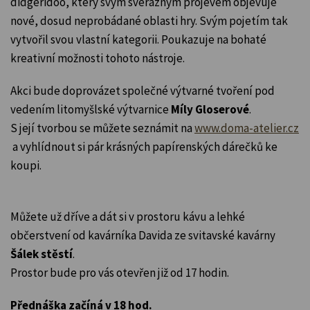
didgeridoo, který svým svérázným projevem objevuje
nové, dosud neprobádané oblasti hry.
Svým pojetím tak
vytvořil svou vlastní kategorii. Poukazuje na bohaté
kreativní možnosti tohoto nástroje.
Akci bude doprovázet společné výtvarné tvoření pod
vedením litomyšlské výtvarnice
Míly Gloserové
.
S její tvorbou se můžete seznámit na
www.doma-atelier.cz
a vyhlídnout si pár krásných papírenských dárečků ke
koupi.
Můžete už dříve a dát si v prostoru kávu a lehké
občerstvení od kavárníka Davida ze svitavské kavárny
Šálek stěstí
.
Prostor bude pro vás otevřen již od 17 hodin.
Přednáška začíná v 18 hod.