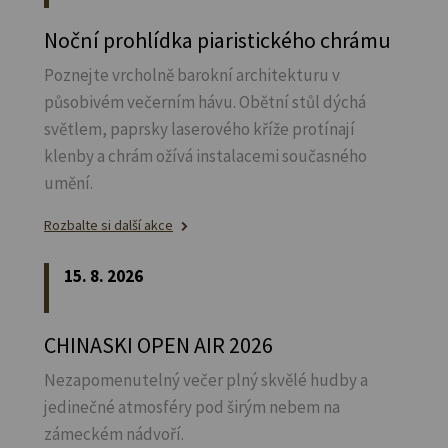
Noční prohlídka piaristického chrámu
Poznejte vrcholně barokní architekturu v
působivém večerním hávu. Obětní stůl dýchá
světlem, paprsky laserového kříže protínají
klenby a chrám ožívá instalacemi současného
umění.
Rozbalte si další akce
15. 8. 2026
CHINASKI OPEN AIR 2026
Nezapomenutelný večer plný skvělé hudby a
jedinečné atmosféry pod širým nebem na
zámeckém nádvoří.