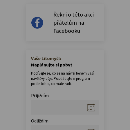
Řekni o této akci
přátelům na
Facebooku
Vaše Litomyšl:
Naplánujte si pobyt
Podívejte se, co se na návrší během vaší
návštěvy děje. Poskládejte si program
podle toho, co máte rádi.
Přijíždím
Odjíždím