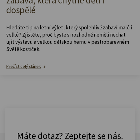
zábava, která chytne děti i
dospělé
Hledáte tip na letní výlet, který spolehlivě zabaví malé i
velké? Zjistěte, proč byste si rozhodně neměli nechat
ujít výstavu a velkou dětskou hernu v pestrobarevném
Světě kostiček.
Přečíst celý článek
Máte dotaz? Zeptejte se nás.